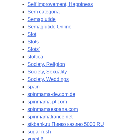
Self Improvement, Happiness
Sem categoria
Semaglutide
Semaglutide Online
Slot
Slots
Slots`
slottica
Society, Religion
Society, Sexuality
Society, Weddings
spain
spinmama-de.com.de
spinmama-pt.com
spinmamaespana.com
spinmamafrance.net
stkbank.ru Пинко казино 5000 RU
sugar rush
sushi 6