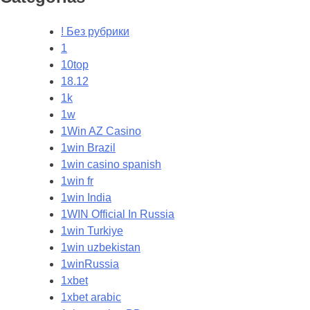
! Без рубрики
1
10top
18.12
1k
1w
1Win AZ Casino
1win Brazil
1win casino spanish
1win fr
1win India
1WIN Official In Russia
1win Turkiye
1win uzbekistan
1winRussia
1xbet
1xbet arabic