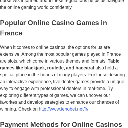
ourselves informed about these regulations helps us navigate
the online gaming world confidently.
Popular Online Casino Games in
France
When it comes to online casinos, the options for us are
extensive. Among the most popular games played in France
are slots, which come in various themes and formats.
Table
games like blackjack, roulette, and baccarat
also hold a
special place in the hearts of many players. For those desiring
an interactive experience, live dealer games provide a unique
way to engage with professional dealers in real-time. By
exploring different types of games, we can uncover our
favorites and develop strategies to enhance our chances of
winning. Check on
http://www.tenobet.net/fr/
.
Payment Methods for Online Casinos