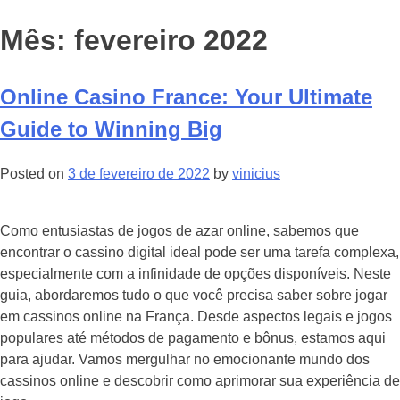
Mês: fevereiro 2022
Online Casino France: Your Ultimate
Guide to Winning Big
Posted on
3 de fevereiro de 2022
by
vinicius
Como entusiastas de jogos de azar online, sabemos que
encontrar o cassino digital ideal pode ser uma tarefa complexa,
especialmente com a infinidade de opções disponíveis. Neste
guia, abordaremos tudo o que você precisa saber sobre jogar
em cassinos online na França. Desde aspectos legais e jogos
populares até métodos de pagamento e bônus, estamos aqui
para ajudar. Vamos mergulhar no emocionante mundo dos
cassinos online e descobrir como aprimorar sua experiência de