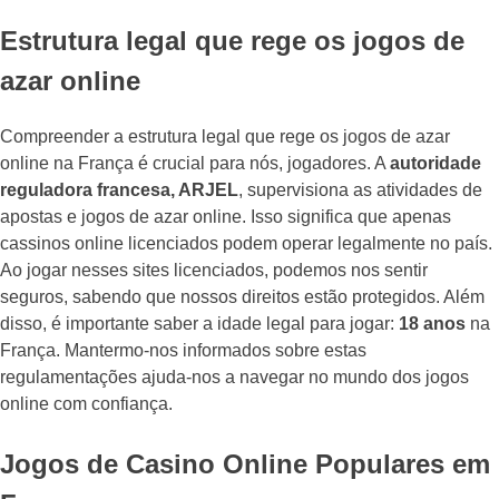
Estrutura legal que rege os jogos de
azar online
Compreender a estrutura legal que rege os jogos de azar
online na França é crucial para nós, jogadores. A
autoridade
reguladora francesa, ARJEL
, supervisiona as atividades de
apostas e jogos de azar online. Isso significa que apenas
cassinos online licenciados podem operar legalmente no país.
Ao jogar nesses sites licenciados, podemos nos sentir
seguros, sabendo que nossos direitos estão protegidos. Além
disso, é importante saber a idade legal para jogar:
18 anos
na
França. Mantermo-nos informados sobre estas
regulamentações ajuda-nos a navegar no mundo dos jogos
online com confiança.
Jogos de Casino Online Populares em