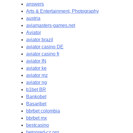
answers
Arts & Entertainment, Photography
austria
aviamasters-games.net
Aviator
aviator brazil
aviator casino DE
aviator casino fr
aviator IN
aviator ke
aviator mz
aviator ng
b1bet BR
Bankobet
Basaribet
bbrbet colombia
bbrbet mx
bestcasino
betonred-cz.org