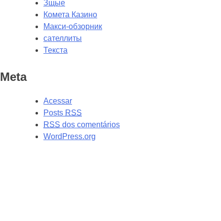
Зщые
Комета Казино
Макси-обзорник
сателлиты
Текста
Meta
Acessar
Posts
RSS
RSS
dos comentários
WordPress.org