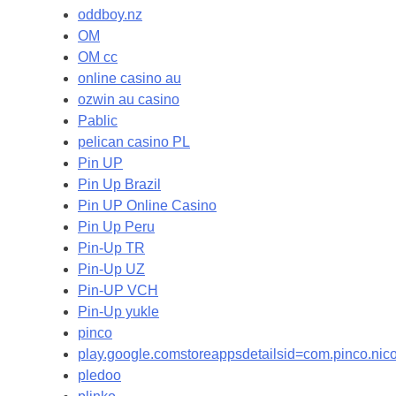
oddboy.nz
OM
OM cc
online casino au
ozwin au casino
Pablic
pelican casino PL
Pin UP
Pin Up Brazil
Pin UP Online Casino
Pin Up Peru
Pin-Up TR
Pin-Up UZ
Pin-UP VCH
Pin-Up yukle
pinco
play.google.comstoreappsdetailsid=com.pinco.ni
pledoo