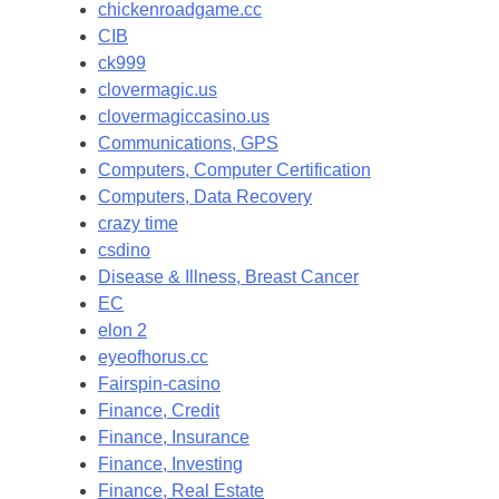
chickenroadgame.cc
CIB
ck999
clovermagic.us
clovermagiccasino.us
Communications, GPS
Computers, Computer Certification
Computers, Data Recovery
crazy time
csdino
Disease & Illness, Breast Cancer
EC
elon 2
eyeofhorus.cc
Fairspin-casino
Finance, Credit
Finance, Insurance
Finance, Investing
Finance, Real Estate