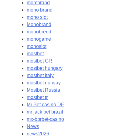
mombrand
mono brand
mono slot
Monobrand
monobrend
monogame
monoslot
mostbet
mostbet GR
mostbet hungary
mostbet italy
mostbet norway
Mostbet Russia
mostbet tr
Mr Bet casino DE
mr jack bet brazil
mx-bbrbet-casino
News
news2026