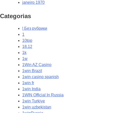
janeiro 1970
Categorias
! Без рубрики
1
10top
18.12
1k
1w
1Win AZ Casino
1win Brazil
1win casino spanish
1win fr
1win India
1WIN Official In Russia
1win Turkiye
1win uzbekistan