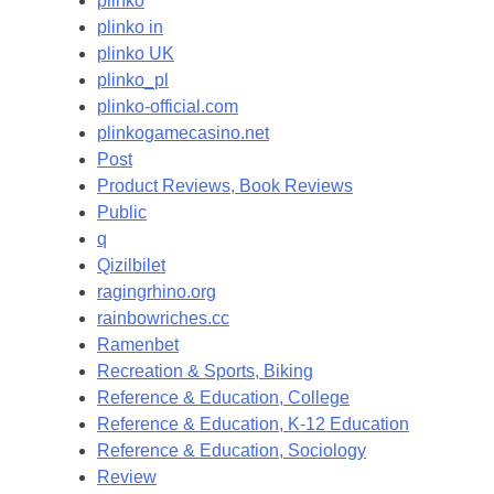
plinko
plinko in
plinko UK
plinko_pl
plinko-official.com
plinkogamecasino.net
Post
Product Reviews, Book Reviews
Public
q
Qizilbilet
ragingrhino.org
rainbowriches.cc
Ramenbet
Recreation & Sports, Biking
Reference & Education, College
Reference & Education, K-12 Education
Reference & Education, Sociology
Review