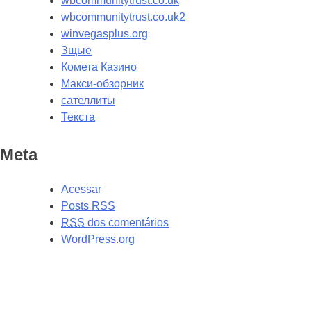
wbcommunitytrust.co.uk
wbcommunitytrust.co.uk2
winvegasplus.org
Зщые
Комета Казино
Макси-обзорник
сателлиты
Текста
Meta
Acessar
Posts
RSS
RSS
dos comentários
WordPress.org