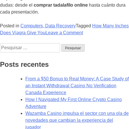
dudas: desde el
comprar tadalafilo online
hasta cuánto dura
cada presentación.
Posted in
Computers, Data Recovery
Tagged
How Many Inches
on
Does Viagra Give You
Leave a Comment
Buy
Pesquisar
Online
por:
Kamagra
Oral
Posts recentes
Jelly
–
From a $50 Bonus to Real Money: A Case Study of
770641
an Instant Withdrawal Casino No Verification
Canada Experience
How I Navigated My First Online Crypto Casino
Adventure
Wazamba Casino impulsa el sector con una ola de
novedades que cambian la experiencia del
jugador