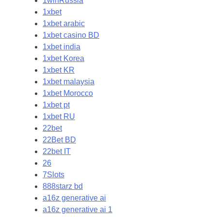
1winRussia
1xbet
1xbet arabic
1xbet casino BD
1xbet india
1xbet Korea
1xbet KR
1xbet malaysia
1xbet Morocco
1xbet pt
1xbet RU
22bet
22Bet BD
22bet IT
26
7Slots
888starz bd
a16z generative ai
a16z generative ai 1