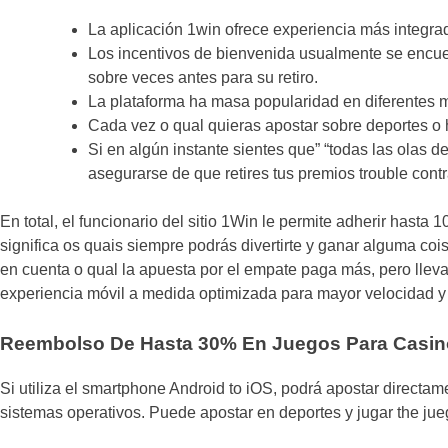
La aplicación 1win ofrece experiencia más integrad
Los incentivos de bienvenida usualmente se encuen
sobre veces antes para su retiro.
La plataforma ha masa popularidad en diferentes m
Cada vez o qual quieras apostar sobre deportes o ha
Si en algún instante sientes que” “todas las olas d
asegurarse de que retires tus premios trouble cont
En total, el funcionario del sitio 1Win le permite adherir hast
significa os quais siempre podrás divertirte y ganar alguma coi
en cuenta o qual la apuesta por el empate paga más, pero llev
experiencia móvil a medida optimizada para mayor velocidad y 
Reembolso De Hasta 30% En Juegos Para Casin
Si utiliza el smartphone Android to iOS, podrá apostar directa
sistemas operativos. Puede apostar en deportes y jugar the ju