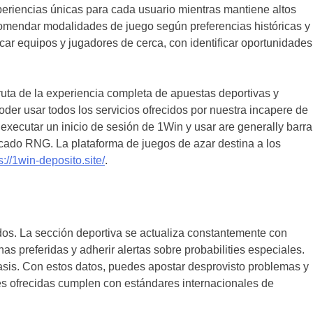
xperiencias únicas para cada usuario mientras mantiene altos
ecomendar modalidades de juego según preferencias históricas y
ar equipos y jugadores de cerca, con identificar oportunidades
fruta de la experiencia completa de apuestas deportivas y
oder usar todos los servicios ofrecidos por nuestra incapere de
executar un inicio de sesión de 1Win y usar are generally barra
ficado RNG. La plataforma de juegos de azar destina a los
s://1win-deposito.site/
.
dos. La sección deportiva se actualiza constantemente con
 preferidas y adherir alertas sobre probabilities especiales.
asis. Con estos datos, puedes apostar desprovisto problemas y
nes ofrecidas cumplen con estándares internacionales de