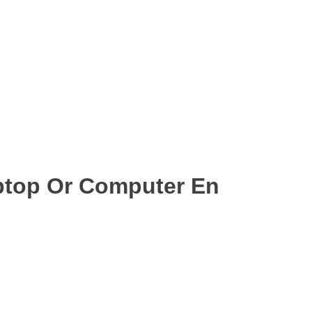
ptop Or Computer En