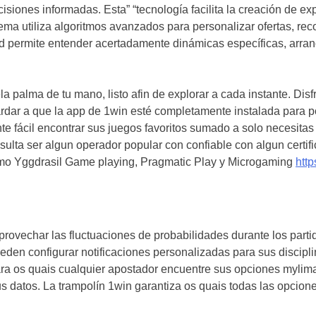
isiones informadas. Esta” “tecnología facilita la creación de e
tema utiliza algoritmos avanzados para personalizar ofertas, r
 permite entender acertadamente dinámicas específicas, arranc
la palma de tu mano, listo afin de explorar a cada instante. Dis
uardar a que la app de 1win esté completamente instalada para p
e fácil encontrar sus juegos favoritos sumado a solo necesitas 
esulta ser algun operador popular con confiable con algun certi
omo Yggdrasil Game playing, Pragmatic Play y Microgaming
http
rovechar las fluctuaciones de probabilidades durante los parti
n configurar notificaciones personalizadas para sus disciplinas
ara os quais cualquier apostador encuentre sus opciones mylim
us datos. La trampolín 1win garantiza os quais todas las opcio