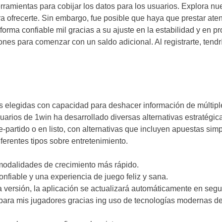
rramientas para cobijar los datos para los usuarios. Explora nu
para ofrecerte. Sin embargo, fue posible que haya que prestar at
rma confiable mil gracias a su ajuste en la estabilidad y en pr
nes para comenzar con un saldo adicional. Al registrarte, tend
nas elegidas con capacidad para deshacer información de múltipl
arios de 1win ha desarrollado diversas alternativas estratégic
partido o en listo, con alternativas que incluyen apuestas sim
iferentes tipos sobre entretenimiento.
 modalidades de crecimiento más rápido.
onfiable y una experiencia de juego feliz y sana.
a versión, la aplicación se actualizará automáticamente en segu
 para mis jugadores gracias ing uso de tecnologías modernas de