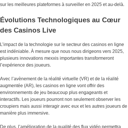
sur les meilleures plateformes à surveiller en 2025 et au-delà.
Évolutions Technologiques au Cœur
des Casinos Live
L’impact de la technologie sur le secteur des casinos en ligne
est indéniable. À mesure que nous nous dirigeons vers 2025,
plusieurs innovations mexxis importantes transformeront
l’expérience des joueurs.
Avec l’avènement de la réalité virtuelle (VR) et de la réalité
augmentée (AR), les casinos en ligne vont offrir des
environnements de jeu beaucoup plus engageants et
interactifs. Les joueurs pourront non seulement observer les
croupiers mais aussi interagir avec eux et les autres joueurs de
manière plus immersive.
De plus, l’amélioration de la qualité des flux vidéo permettra