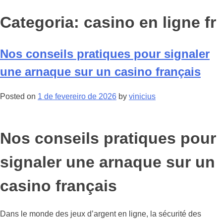
Categoria: casino en ligne fr
Nos conseils pratiques pour signaler
une arnaque sur un casino français
Posted on
1 de fevereiro de 2026
by
vinicius
Nos conseils pratiques pour
signaler une arnaque sur un
casino français
Dans le monde des jeux d’argent en ligne, la sécurité des