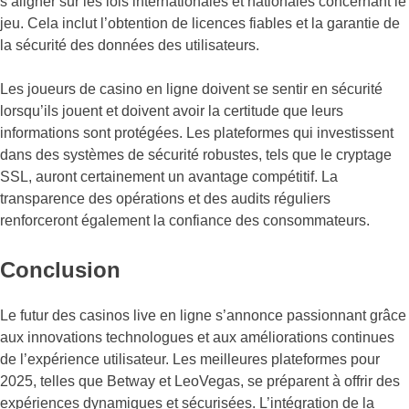
s’aligner sur les lois internationales et nationales concernant le
jeu. Cela inclut l’obtention de licences fiables et la garantie de
la sécurité des données des utilisateurs.
Les joueurs de casino en ligne doivent se sentir en sécurité
lorsqu’ils jouent et doivent avoir la certitude que leurs
informations sont protégées. Les plateformes qui investissent
dans des systèmes de sécurité robustes, tels que le cryptage
SSL, auront certainement un avantage compétitif. La
transparence des opérations et des audits réguliers
renforceront également la confiance des consommateurs.
Conclusion
Le futur des casinos live en ligne s’annonce passionnant grâce
aux innovations technologues et aux améliorations continues
de l’expérience utilisateur. Les meilleures plateformes pour
2025, telles que Betway et LeoVegas, se préparent à offrir des
expériences dynamiques et sécurisées. L’intégration de la