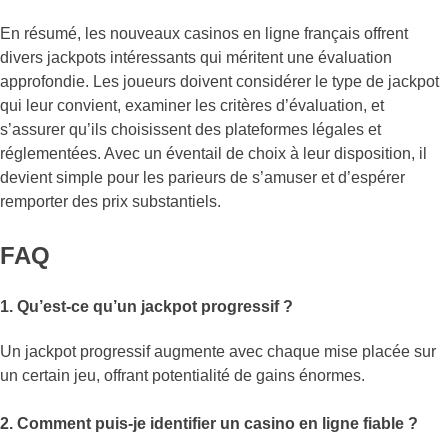
En résumé, les nouveaux casinos en ligne français offrent
divers jackpots intéressants qui méritent une évaluation
approfondie. Les joueurs doivent considérer le type de jackpot
qui leur convient, examiner les critères d’évaluation, et
s’assurer qu’ils choisissent des plateformes légales et
réglementées. Avec un éventail de choix à leur disposition, il
devient simple pour les parieurs de s’amuser et d’espérer
remporter des prix substantiels.
FAQ
1. Qu’est-ce qu’un jackpot progressif ?
Un jackpot progressif augmente avec chaque mise placée sur
un certain jeu, offrant potentialité de gains énormes.
2. Comment puis-je identifier un casino en ligne fiable ?