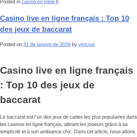
Posted in
casino en ligne fr
Casino live en ligne français : Top 10
des jeux de baccarat
Posted on
31 de janeiro de 2026
by
vinicius
Casino live en ligne français
: Top 10 des jeux de
baccarat
Le baccarat est l’un des jeux de cartes les plus populaires dans
les casinos en ligne français, attirant les joueurs grâce à sa
simplicité et à son ambiance chic. Dans cet article, nous allons