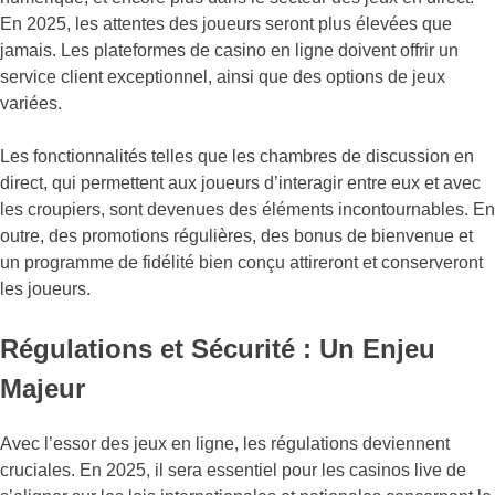
En 2025, les attentes des joueurs seront plus élevées que
jamais. Les plateformes de casino en ligne doivent offrir un
service client exceptionnel, ainsi que des options de jeux
variées.
Les fonctionnalités telles que les chambres de discussion en
direct, qui permettent aux joueurs d’interagir entre eux et avec
les croupiers, sont devenues des éléments incontournables. En
outre, des promotions régulières, des bonus de bienvenue et
un programme de fidélité bien conçu attireront et conserveront
les joueurs.
Régulations et Sécurité : Un Enjeu
Majeur
Avec l’essor des jeux en ligne, les régulations deviennent
cruciales. En 2025, il sera essentiel pour les casinos live de