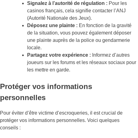
Signalez à l’autorité de régulation :
Pour les
casinos français, cela signifie contacter l’ANJ
(Autorité Nationale des Jeux).
Déposez une plainte :
En fonction de la gravité
de la situation, vous pouvez également déposer
une plainte auprès de la police ou gendarmerie
locale.
Partagez votre expérience :
Informez d’autres
joueurs sur les forums et les réseaux sociaux pour
les mettre en garde.
Protéger vos informations
personnelles
Pour éviter d’être victime d’escroqueries, il est crucial de
protéger vos informations personnelles. Voici quelques
conseils :