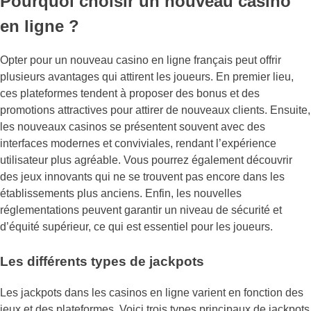
Pourquoi choisir un nouveau casino
en ligne ?
Opter pour un nouveau casino en ligne français peut offrir
plusieurs avantages qui attirent les joueurs. En premier lieu,
ces plateformes tendent à proposer des bonus et des
promotions attractives pour attirer de nouveaux clients. Ensuite,
les nouveaux casinos se présentent souvent avec des
interfaces modernes et conviviales, rendant l’expérience
utilisateur plus agréable. Vous pourrez également découvrir
des jeux innovants qui ne se trouvent pas encore dans les
établissements plus anciens. Enfin, les nouvelles
réglementations peuvent garantir un niveau de sécurité et
d’équité supérieur, ce qui est essentiel pour les joueurs.
Les différents types de jackpots
Les jackpots dans les casinos en ligne varient en fonction des
jeux et des plateformes. Voici trois types principaux de jackpots