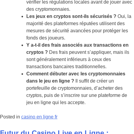
vérifier les régulations locales avant de jouer avec
des cryptomonnaies.
Les jeux en cryptos sont-ils sécurisés ?
Oui, la
majorité des plateformes réputées utilisent des
mesures de sécurité avancées pour protéger les
fonds des joueurs.
Y a-t-il des frais associés aux transactions en
cryptos ?
Des frais peuvent s’appliquer, mais ils
sont généralement inférieurs à ceux des
transactions bancaires traditionnelles.
Comment débuter avec les cryptomonnaies
dans le jeu en ligne ?
Il suffit de créer un
portefeuille de cryptomonnaies, d’acheter des
cryptos, puis de s’inscrire sur une plateforme de
jeu en ligne qui les accepte.
Posted in
casino en ligne fr
Futur du Casino Live en Ligne :