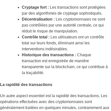
Cryptage fort :
Les transactions sont protégées
par des algorithmes de cryptage sophistiqués.
Décentralisation :
Les cryptomonnaies ne sont
pas contrôlées par une autorité centrale, ce qui
réduit le risque de manipulation.
Contrôle total :
Les utilisateurs ont un contrôle
total sur leurs fonds, éliminant ainsi les
interventions indésirables.
Historique des transactions :
Chaque
transaction est enregistrée de manière
transparente sur la blockchain, ce qui contribue à
la traçabilité.
La rapidité des transactions
Un autre aspect essentiel est la rapidité des transactions. Les
opérations effectuées avec des cryptomonnaies sont
généralement traitées en quelques minutes, contrairement aux