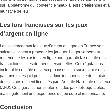
sur la plateforme qui convient le mieux à leurs préférences et à
leur style de jeu.
Les lois françaises sur les jeux
d’argent en ligne
Les lois encadrant les jeux d’argent en ligne en France sont
strictes et visent à protéger les joueurs. Le gouvernement
réglemente les casinos en ligne pour garantir la sécurité des
transactions et des données personnelles. Ces régulations
incluent le contrôle des jeux proposés et la surveillance des
paiements des jackpots. Il est donc indispensable de choisir
des casinos dûment licenciés par l’Autorité Nationale des Jeux
(ANJ). Cela garantit non seulement des jackpots équitables,
mais également une expérience de jeu sûre et responsable.
Conclusion