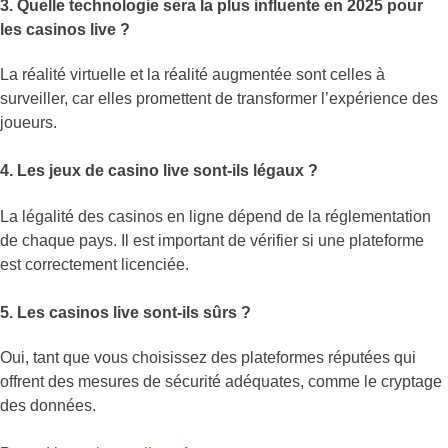
3. Quelle technologie sera la plus influente en 2025 pour
les casinos live ?
La réalité virtuelle et la réalité augmentée sont celles à
surveiller, car elles promettent de transformer l’expérience des
joueurs.
4. Les jeux de casino live sont-ils légaux ?
La légalité des casinos en ligne dépend de la réglementation
de chaque pays. Il est important de vérifier si une plateforme
est correctement licenciée.
5. Les casinos live sont-ils sûrs ?
Oui, tant que vous choisissez des plateformes réputées qui
offrent des mesures de sécurité adéquates, comme le cryptage
des données.