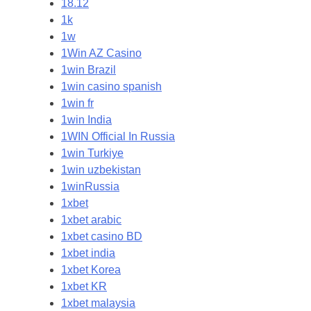
18.12
1k
1w
1Win AZ Casino
1win Brazil
1win casino spanish
1win fr
1win India
1WIN Official In Russia
1win Turkiye
1win uzbekistan
1winRussia
1xbet
1xbet arabic
1xbet casino BD
1xbet india
1xbet Korea
1xbet KR
1xbet malaysia