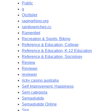
Public
q
Qizilbilet
ragingrhino.org
rainbowriches.cc
Ramenbet
Recreation & Sports, Biking
Reference & Education, College
Reference & Education, K-12 Education
Reference & Education, Sociology
Review
Reviewe
reviewer
ricky casino australia
Self Improvement, Happiness
Sem categoria
Semaglutide
Semaglutide Online
Slot