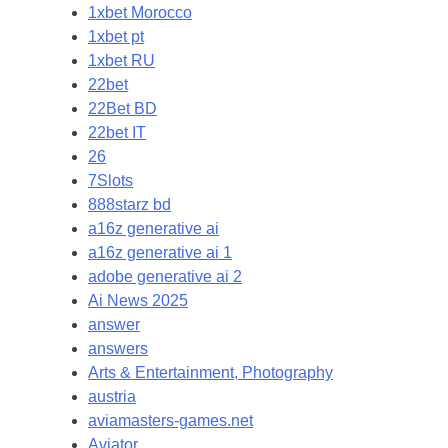
1xbet Morocco
1xbet pt
1xbet RU
22bet
22Bet BD
22bet IT
26
7Slots
888starz bd
a16z generative ai
a16z generative ai 1
adobe generative ai 2
Ai News 2025
answer
answers
Arts & Entertainment, Photography
austria
aviamasters-games.net
Aviator