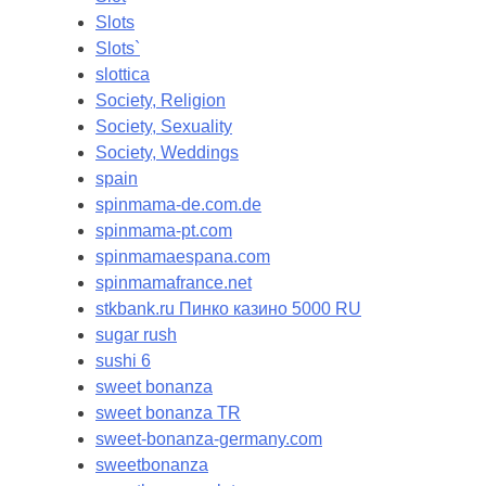
Slots
Slots`
slottica
Society, Religion
Society, Sexuality
Society, Weddings
spain
spinmama-de.com.de
spinmama-pt.com
spinmamaespana.com
spinmamafrance.net
stkbank.ru Пинко казино 5000 RU
sugar rush
sushi 6
sweet bonanza
sweet bonanza TR
sweet-bonanza-germany.com
sweetbonanza