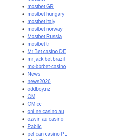
mostbet GR
mostbet hungary
mostbet italy
mostbet norway
Mostbet Russia
mostbet tr
Mr Bet casino DE
mr jack bet brazil
mx-bbrbet-casino
News
news2026
oddboy.nz
OM
OM cc
online casino au
ozwin au casino
Pablic
pelican casino PL