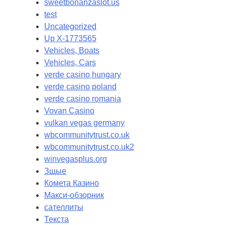
sweetbonanzaslot.us
test
Uncategorized
Up X-1773565
Vehicles, Boats
Vehicles, Cars
verde casino hungary
verde casino poland
verde casino romania
Vovan Casino
vulkan vegas germany
wbcommunitytrust.co.uk
wbcommunitytrust.co.uk2
winvegasplus.org
Зщые
Комета Казино
Макси-обзорник
сателлиты
Текста