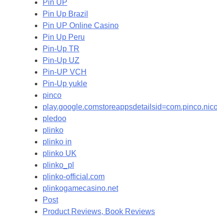
Pin UP
Pin Up Brazil
Pin UP Online Casino
Pin Up Peru
Pin-Up TR
Pin-Up UZ
Pin-UP VCH
Pin-Up yukle
pinco
play.google.comstoreappsdetailsid=com.pinco.ni
pledoo
plinko
plinko in
plinko UK
plinko_pl
plinko-official.com
plinkogamecasino.net
Post
Product Reviews, Book Reviews