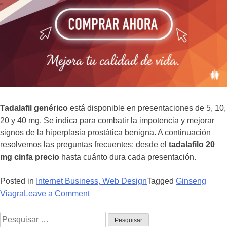
Tadalafil genérico
está disponible en presentaciones de 5, 10,
20 y 40 mg. Se indica para combatir la impotencia y mejorar
signos de la hiperplasia prostática benigna. A continuación
resolvemos las preguntas frecuentes: desde el
tadalafilo 20
mg cinfa precio
hasta cuánto dura cada presentación.
Posted in
Internet Business, Web Design
Tagged
Ginseng
on
Viagra
Leave a Comment
Cialis
Pesquisar
Sublingual