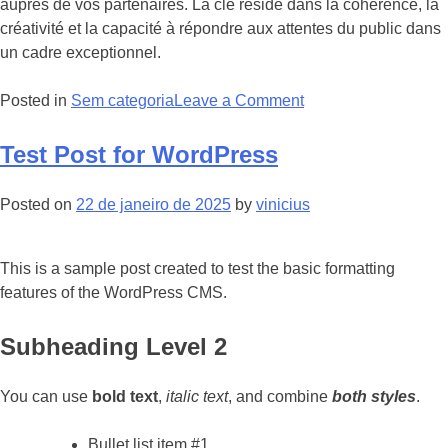
auprès de vos partenaires. La clé réside dans la cohérence, la
créativité et la capacité à répondre aux attentes du public dans
un cadre exceptionnel.
on
Posted in
Sem categoria
Leave a Comment
Les
secrets
Test Post for WordPress
pour
créer
Posted on
22 de janeiro de 2025
by
vinicius
une
expérience
client
This is a sample post created to test the basic formatting
exceptionnelle
features of the WordPress CMS.
lors
d’un
Subheading Level 2
événement
casino
You can use
bold text
,
italic text
, and combine
both styles
.
pour
partenaires
Bullet list item #1