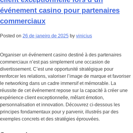
интим
досуга:
événement casino pour partenaires
кто
commerciaux
работает
только
Posted on
26 de janeiro de 2025
by
vinicius
по
симпатии
Organiser un événement casino destiné à des partenaires
commerciaux n’est pas simplement une occasion de
divertissement. C’est une opportunité stratégique pour
renforcer les relations, valoriser l’image de marque et favoriser
le networking dans un cadre immersif et mémorable. La
réussite de cet événement repose sur la capacité à créer une
expérience client exceptionnelle, mêlant émotion,
personnalisation et innovation. Découvrez ci-dessous les
principes fondamentaux pour y parvenir, illustrés par des
exemples concrets et des stratégies éprouvées.