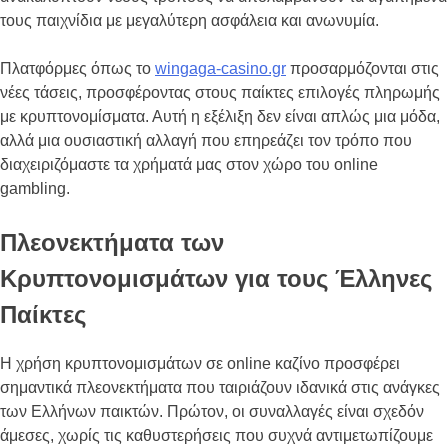
τους παιχνίδια με μεγαλύτερη ασφάλεια και ανωνυμία.
Πλατφόρμες όπως το
wingaga-casino.gr
προσαρμόζονται στις
νέες τάσεις, προσφέροντας στους παίκτες επιλογές πληρωμής
με κρυπτονομίσματα. Αυτή η εξέλιξη δεν είναι απλώς μια μόδα,
αλλά μια ουσιαστική αλλαγή που επηρεάζει τον τρόπο που
διαχειριζόμαστε τα χρήματά μας στον χώρο του online
gambling.
Πλεονεκτήματα των
Κρυπτονομισμάτων για τους Έλληνες
Παίκτες
Η χρήση κρυπτονομισμάτων σε online καζίνο προσφέρει
σημαντικά πλεονεκτήματα που ταιριάζουν ιδανικά στις ανάγκες
των Ελλήνων παικτών. Πρώτον, οι συναλλαγές είναι σχεδόν
άμεσες, χωρίς τις καθυστερήσεις που συχνά αντιμετωπίζουμε