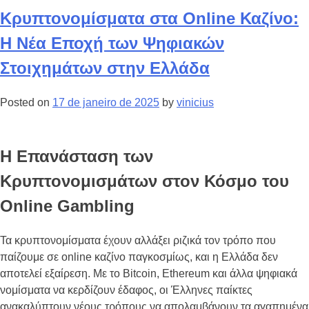
Κρυπτονομίσματα στα Online Καζίνο:
Η Νέα Εποχή των Ψηφιακών
Στοιχημάτων στην Ελλάδα
Posted on
17 de janeiro de 2025
by
vinicius
Η Επανάσταση των
Κρυπτονομισμάτων στον Κόσμο του
Online Gambling
Τα κρυπτονομίσματα έχουν αλλάξει ριζικά τον τρόπο που
παίζουμε σε online καζίνο παγκοσμίως, και η Ελλάδα δεν
αποτελεί εξαίρεση. Με το Bitcoin, Ethereum και άλλα ψηφιακά
νομίσματα να κερδίζουν έδαφος, οι Έλληνες παίκτες
ανακαλύπτουν νέους τρόπους να απολαμβάνουν τα αγαπημένα