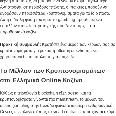
κέρδη από το καζίνο μπορούν να γίνουν ακόμη μεγαλύτερα.
Αντίστροφα, σε περιόδους πτώσης, οι παίκτες μπορούν να
αγοράσουν περισσότερα κρυπτονομίσματα για το ίδιο ποσό.
Αυτή η διπλή φύση του κρυπτο-gambling προσθέτει ένα
επιπλέον στοιχείο στρατηγικής που δεν υπάρχει στα
παραδοσιακά καζίνο.
Πρακτική συμβουλή:
Κρατήστε ένα μέρος των κερδών σας σε
κρυπτονομίσματα για μακροπρόθεσμη επένδυση, ενώ
χρησιμοποιείτε το υπόλοιπο για παιχνίδι.
Το Μέλλον των Κρυπτονομισμάτων
στα Ελληνικά Online Καζίνο
Καθώς η τεχνολογία blockchain εξελίσσεται και τα
κρυπτονομίσματα γίνονται πιο mainstream, το μέλλον του
online gambling στην Ελλάδα φαίνεται ιδιαίτερα ενθαρρυντικό.
Οι νέες τεχνολογίες όπως τα smart contracts υπόσχονται ακόμη