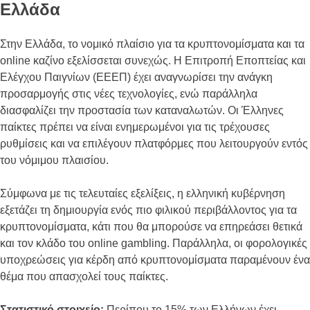
Ελλάδα
Στην Ελλάδα, το νομικό πλαίσιο για τα κρυπτονομίσματα και τα
online καζίνο εξελίσσεται συνεχώς. Η Επιτροπή Εποπτείας και
Ελέγχου Παιγνίων (ΕΕΕΠ) έχει αναγνωρίσει την ανάγκη
προσαρμογής στις νέες τεχνολογίες, ενώ παράλληλα
διασφαλίζει την προστασία των καταναλωτών. Οι Έλληνες
παίκτες πρέπει να είναι ενημερωμένοι για τις τρέχουσες
ρυθμίσεις και να επιλέγουν πλατφόρμες που λειτουργούν εντός
του νόμιμου πλαισίου.
Σύμφωνα με τις τελευταίες εξελίξεις, η ελληνική κυβέρνηση
εξετάζει τη δημιουργία ενός πιο φιλικού περιβάλλοντος για τα
κρυπτονομίσματα, κάτι που θα μπορούσε να επηρεάσει θετικά
και τον κλάδο του online gambling. Παράλληλα, οι φορολογικές
υποχρεώσεις για κέρδη από κρυπτονομίσματα παραμένουν ένα
θέμα που απασχολεί τους παίκτες.
Στατιστικό στοιχείο:
Περίπου το 15% των Ελλήνων έχει