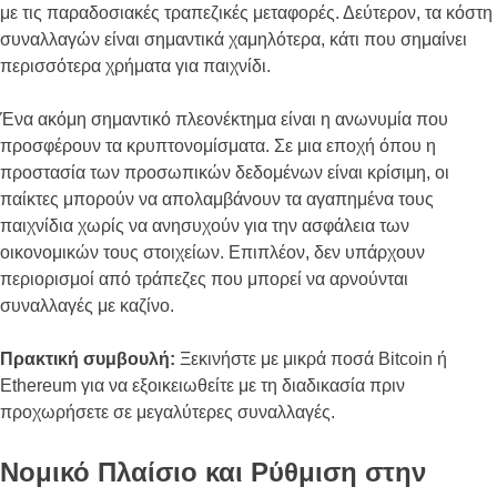
με τις παραδοσιακές τραπεζικές μεταφορές. Δεύτερον, τα κόστη
συναλλαγών είναι σημαντικά χαμηλότερα, κάτι που σημαίνει
περισσότερα χρήματα για παιχνίδι.
Ένα ακόμη σημαντικό πλεονέκτημα είναι η ανωνυμία που
προσφέρουν τα κρυπτονομίσματα. Σε μια εποχή όπου η
προστασία των προσωπικών δεδομένων είναι κρίσιμη, οι
παίκτες μπορούν να απολαμβάνουν τα αγαπημένα τους
παιχνίδια χωρίς να ανησυχούν για την ασφάλεια των
οικονομικών τους στοιχείων. Επιπλέον, δεν υπάρχουν
περιορισμοί από τράπεζες που μπορεί να αρνούνται
συναλλαγές με καζίνο.
Πρακτική συμβουλή:
Ξεκινήστε με μικρά ποσά Bitcoin ή
Ethereum για να εξοικειωθείτε με τη διαδικασία πριν
προχωρήσετε σε μεγαλύτερες συναλλαγές.
Νομικό Πλαίσιο και Ρύθμιση στην