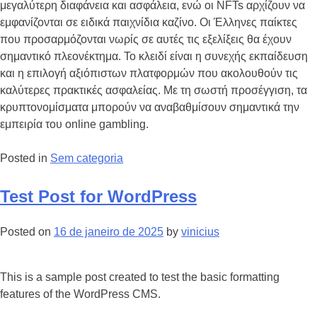
μεγαλύτερη διαφάνεια και ασφάλεια, ενώ οι NFTs αρχίζουν να
εμφανίζονται σε ειδικά παιχνίδια καζίνο. Οι Έλληνες παίκτες
που προσαρμόζονται νωρίς σε αυτές τις εξελίξεις θα έχουν
σημαντικό πλεονέκτημα. Το κλειδί είναι η συνεχής εκπαίδευση
και η επιλογή αξιόπιστων πλατφορμών που ακολουθούν τις
καλύτερες πρακτικές ασφαλείας. Με τη σωστή προσέγγιση, τα
κρυπτονομίσματα μπορούν να αναβαθμίσουν σημαντικά την
εμπειρία του online gambling.
Posted in
Sem categoria
Test Post for WordPress
Posted on
16 de janeiro de 2025
by
vinicius
This is a sample post created to test the basic formatting
features of the WordPress CMS.