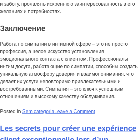
и заботу, проявлять искреннюю заинтересованность в его
желаниях и потребностях.
Заключение
Работа по симпатии в интимной сфере – это не просто
профессия, а целое искусство установления
эмоционального контакта с клиентом. Профессионалы
интим досуга, работающие по симпатии, способны создать
уникальную атмосферу доверия и взаимопонимания, что
делает их услуги неповторимо привлекательными и
востребованными. Симпатия – это ключ к успешным
отношениям и высокому качеству обслуживания.
on
Posted in
Sem categoria
Leave a Comment
Тайны
и
Les secrets pour créer une expérience
тонкости
client exceptionnelle lors d’un