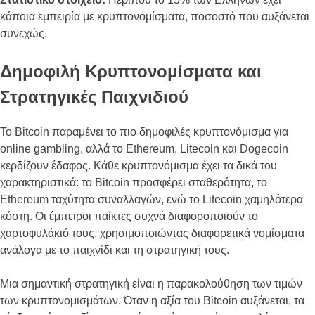
κάποια εμπειρία με κρυπτονομίσματα, ποσοστό που αυξάνεται
συνεχώς.
Δημοφιλή Κρυπτονομίσματα και
Στρατηγικές Παιχνιδιού
Το Bitcoin παραμένει το πιο δημοφιλές κρυπτονόμισμα για
online gambling, αλλά το Ethereum, Litecoin και Dogecoin
κερδίζουν έδαφος. Κάθε κρυπτονόμισμα έχει τα δικά του
χαρακτηριστικά: το Bitcoin προσφέρει σταθερότητα, το
Ethereum ταχύτητα συναλλαγών, ενώ το Litecoin χαμηλότερα
κόστη. Οι έμπειροι παίκτες συχνά διαφοροποιούν το
χαρτοφυλάκιό τους, χρησιμοποιώντας διαφορετικά νομίσματα
ανάλογα με το παιχνίδι και τη στρατηγική τους.
Μια σημαντική στρατηγική είναι η παρακολούθηση των τιμών
των κρυπτονομισμάτων. Όταν η αξία του Bitcoin αυξάνεται, τα