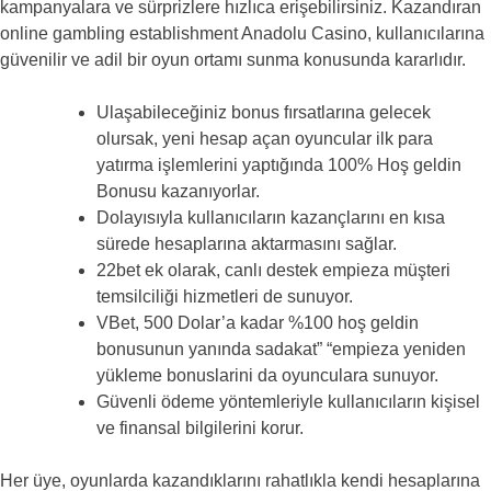
kampanyalara ve sürprizlere hızlıca erişebilirsiniz. Kazandıran
online gambling establishment Anadolu Casino, kullanıcılarına
güvenilir ve adil bir oyun ortamı sunma konusunda kararlıdır.
Ulaşabileceğiniz bonus fırsatlarına gelecek
olursak, yeni hesap açan oyuncular ilk para
yatırma işlemlerini yaptığında 100% Hoş geldin
Bonusu kazanıyorlar.
Dolayısıyla kullanıcıların kazançlarını en kısa
sürede hesaplarına aktarmasını sağlar.
22bet ek olarak, canlı destek empieza müşteri
temsilciliği hizmetleri de sunuyor.
VBet, 500 Dolar’a kadar %100 hoş geldin
bonusunun yanında sadakat” “empieza yeniden
yükleme bonuslarini da oyunculara sunuyor.
Güvenli ödeme yöntemleriyle kullanıcıların kişisel
ve finansal bilgilerini korur.
Her üye, oyunlarda kazandıklarını rahatlıkla kendi hesaplarına