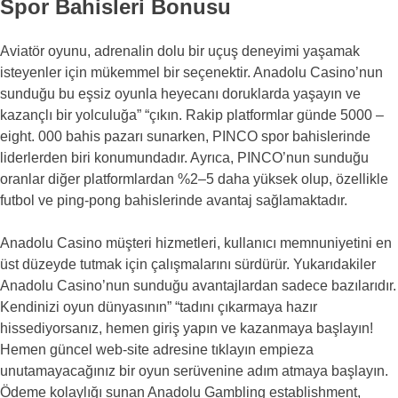
Spor Bahisleri Bonusu
Aviatör oyunu, adrenalin dolu bir uçuş deneyimi yaşamak
isteyenler için mükemmel bir seçenektir. Anadolu Casino’nun
sunduğu bu eşsiz oyunla heyecanı doruklarda yaşayın ve
kazançlı bir yolculuğa” “çıkın. Rakip platformlar günde 5000 –
eight. 000 bahis pazarı sunarken, PINCO spor bahislerinde
liderlerden biri konumundadır. Ayrıca, PINCO’nun sunduğu
oranlar diğer platformlardan %2–5 daha yüksek olup, özellikle
futbol ve ping-pong bahislerinde avantaj sağlamaktadır.
Anadolu Casino müşteri hizmetleri, kullanıcı memnuniyetini en
üst düzeyde tutmak için çalışmalarını sürdürür. Yukarıdakiler
Anadolu Casino’nun sunduğu avantajlardan sadece bazılarıdır.
Kendinizi oyun dünyasının” “tadını çıkarmaya hazır
hissediyorsanız, hemen giriş yapın ve kazanmaya başlayın!
Hemen güncel web-site adresine tıklayın empieza
unutamayacağınız bir oyun serüvenine adım atmaya başlayın.
Ödeme kolaylığı sunan Anadolu Gambling establishment,