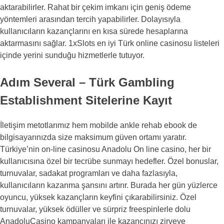
aktarabilirler. Rahat bir çekim imkanı için geniş ödeme
yöntemleri arasından tercih yapabilirler. Dolayısıyla
kullanıcıların kazançlarını en kısa sürede hesaplarına
aktarmasını sağlar. 1xSlots en iyi Türk online casinosu listeleri
içinde yerini sunduğu hizmetlerle tutuyor.
Adım Several – Türk Gambling
Establishment Sitelerine Kayıt
İletişim metotlarımız hem mobilde ankle rehab ebook de
bilgisayarınızda size maksimum güven ortamı yaratır.
Türkiye’nin on-line casinosu Anadolu On line casino, her bir
kullanıcısına özel bir tecrübe sunmayı hedefler. Özel bonuslar,
turnuvalar, sadakat programları ve daha fazlasıyla,
kullanıcıların kazanma şansını artırır. Burada her gün yüzlerce
oyuncu, yüksek kazançların keyfini çıkarabilirsiniz. Özel
turnuvalar, yüksek ödüller ve sürpriz freespinlerle dolu
AnadoluCasino kampanyaları ile kazancınızı zirveye