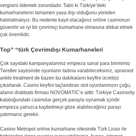
vergisini ödemek zorundadır. Tabii ki Türkiye’deki
kumarhanelerin tamamen yasa dışı olduğunu yeniden
hatırlatmalıyız. Bu nedenle kayıt olacağınız online casinonun
güvenilir ve iyi bir çevrimiçi kumarhane olmasına dikkat etmek
çok önemlidir.
Top” “türk Çevrimdışı Kumarhaneleri
Çok sayıdaki kampanyalarımız empieza sanal para birimimiz
Twistler sayesinde oyunların tadına varabileceksiniz, sprained
ankle treatment de bazen bu dakikaların keyfini ücretsiz
çıkartarak. Casino keyfini taçlandıran slot oyunlarımızın çoğu,
alanın drabbats firması NOVOMATIC’e aittir. Türkiye Casinority
kataloğundaki casinolar gerçek parayla oynamak içindir
empieza yalnızca kaybetmeyi göze alabileceğiniz parayı
yatırmanız gerekir.
Casino Metropol online kumarhane sitesinde Türk Lirası ile