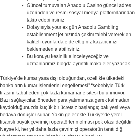
Güncel turnuvaları Anadolu Casino güncel adres
üzerinden ve resmi sosyal medya platformlarından
takip edebilirsiniz.
Dolayısıyla your ex gün Anadolu Gambling
establishment jet hızında çekim talebi vererek en
kaliteli oyunlarda elde ettiğiniz kazancınızı
beklemeden alabilirsiniz.
Bu konuyu kesinlikle inceleyeceğiz ve
uzmanlarımız blogda ayrıntılı makaleler yazacak.
Türkiye’de kumar yasa dışı olduğundan, özellikle ülkedeki
bankaların kumar işlemlerini engellemesi” “sebebiyle Türk
lirasını kabul eden çok fazla kumarhane sitesi bulunmuyor.
Bazı sağlayıcılar, önceden para yatırmanıza gerek kalmadan
kaydolduğunuzda küçük bir ücretsiz başlangıç bakiyesi veya
bedava dönüşler sunar. Yakın gelecekte Türkiye’de yerel
lisanslı büyük çevrimiçi operatörlerin olması pek olası değildir.
Neyse ki, her yıl daha fazla çevrimiçi operatörün tanıtıldığı