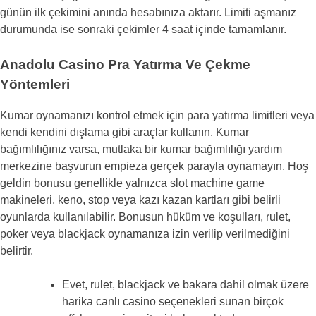
günün ilk çekimini anında hesabınıza aktarır. Limiti aşmanız
durumunda ise sonraki çekimler 4 saat içinde tamamlanır.
Anadolu Casino Pra Yatırma Ve Çekme
Yöntemleri
Kumar oynamanızı kontrol etmek için para yatırma limitleri veya
kendi kendini dışlama gibi araçlar kullanın. Kumar
bağımlılığınız varsa, mutlaka bir kumar bağımlılığı yardım
merkezine başvurun empieza gerçek parayla oynamayın. Hoş
geldin bonusu genellikle yalnızca slot machine game
makineleri, keno, stop veya kazı kazan kartları gibi belirli
oyunlarda kullanılabilir. Bonusun hüküm ve koşulları, rulet,
poker veya blackjack oynamanıza izin verilip verilmediğini
belirtir.
Evet, rulet, blackjack ve bakara dahil olmak üzere
harika canlı casino seçenekleri sunan birçok