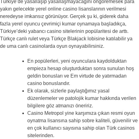
Türkiye’de yasallaşıp yasallaşmayacağını öngöremesek para
yakın gelecekte yerel online casino lisanslarının verilmesi
neredeyse imkansız görünüyor. Gerçek şu ki, giderek daha
fazla yerel oyuncu çevrimiçi kumar oynamaya başladıkça,
Türkiye’deki yabancı casino sitelerinin popülaritesi de arttı.
Türkçe canlı rulet veya Türkçe Blakjack lobisine katılabilir ya
de uma canlı casinolarda oyun oynayabilirsiniz.
En popülerleri, yeni oyunculara kaydolduktan
empieza hesap oluşturduktan sonra sunulan hoş
geldin bonusları ve Em virtude de yatırmadan
casino bonuslarıdır.
Ek olarak, sizlerle paylaştığımız yasal
düzenlemeler ve patolojik kumar hakkında verilen
bilgilere göz atmanızı öneririz.
Casino Metropol yine karşımıza çıkan resmi oyun
oynatma lisansına sahip sobre kaliteli, güvenilir ve
en çok kullanıcı sayısına sahip olan Türk casinos
sitelerinden.