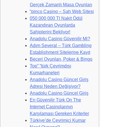
Gerçek Zamanlı Masa Oyunları
“pinco Casino – Sah Web Sitesi
050 000 000 Tl Nakit Ödül
Kazandıran Oyunlarda
Sahiplerini Bekliyor!
Anadolu Casino Güvenilir Mi?
Adım Several – Türk Gambling
Establishment Sitelerine Kayıt
Beceri Oyunları, Poker & Bingo
Top” “türk Çevrimdışı
Kumarhaneleri
Anadolu Casino Güncel Giriş
Adresi Neden Değişiyor?
Anadolu Casino Güncel Giriş
En Güvenilir Türk On The
Internet Casinolarının
Karşılaması Gereken Kriterler
Türkiye’de Çevrimiçi Kumar