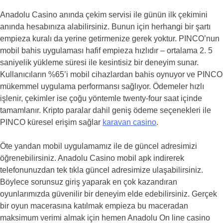
Anadolu Casino anında çekim servisi ile günün ilk çekimini
anında hesabınıza alabilirsiniz. Bunun için herhangi bir şartı
empieza kuralı da yerine getirmenize gerek yoktur. PINCO’nun
mobil bahis uygulaması hafif empieza hızlıdır – ortalama 2. 5
saniyelik yükleme süresi ile kesintisiz bir deneyim sunar.
Kullanıcıların %65’i mobil cihazlardan bahis oynuyor ve PINCO
mükemmel uygulama performansı sağlıyor. Ödemeler hızlı
işlenir, çekimler ise çoğu yöntemle twenty-four saat içinde
tamamlanır. Kripto paralar dahil geniş ödeme seçenekleri ile
PINCO küresel erişim sağlar
karavan casino
.
Öte yandan mobil uygulamamız ile de güncel adresimizi
öğrenebilirsiniz. Anadolu Casino mobil apk indirerek
telefonunuzdan tek tıkla güncel adresimize ulaşabilirsiniz.
Böylece sorunsuz giriş yaparak en çok kazandıran
oyunlarımızda güvenilir bir deneyim elde edebilirsiniz. Gerçek
bir oyun macerasına katılmak empieza bu maceradan
maksimum verimi almak için hemen Anadolu On line casino