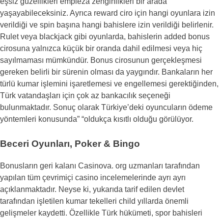
eşsiz güzellikleri empieza zenginlikleri bir arada
yaşayabileceksiniz. Ayrıca reward ciro için hangi oyunlara izin
verildiği ve spin başına hangi bahislere izin verildiği belirlenir.
Rulet veya blackjack gibi oyunlarda, bahislerin added bonus
cirosuna yalnızca küçük bir oranda dahil edilmesi veya hiç
sayılmaması mümkündür. Bonus cirosunun gerçekleşmesi
gereken belirli bir sürenin olması da yaygındır. Bankaların her
türlü kumar işlemini işaretlemesi ve engellemesi gerektiğinden,
Türk vatandaşları için çok az bankacılık seçeneği
bulunmaktadır. Sonuç olarak Türkiye’deki oyuncuların ödeme
yöntemleri konusunda” “oldukça kısıtlı olduğu görülüyor.
Beceri Oyunları, Poker & Bingo
Bonusların geri kalanı Casinova. org uzmanları tarafından
yapılan tüm çevrimiçi casino incelemelerinde ayrı ayrı
açıklanmaktadır. Neyse ki, yukarıda tarif edilen devlet
tarafından işletilen kumar tekelleri child yıllarda önemli
gelişmeler kaydetti. Özellikle Türk hükümeti, spor bahisleri