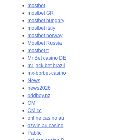
mostbet
mostbet GR
mostbet hungary
mostbet italy
mostbet norway
Mostbet Russia
mostbet tr
Mr Bet casino DE
mr jack bet brazil
mx-bbrbet-casino
News
news2026
oddboy.nz
OM
OM cc
online casino au
ozwin au casino
Pablic