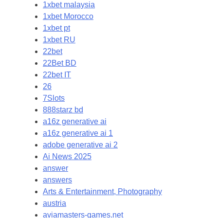
1xbet malaysia
1xbet Morocco
1xbet pt
1xbet RU
22bet
22Bet BD
22bet IT
26
7Slots
888starz bd
a16z generative ai
a16z generative ai 1
adobe generative ai 2
Ai News 2025
answer
answers
Arts & Entertainment, Photography
austria
aviamasters-games.net