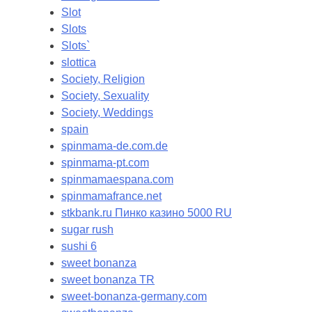
Slot
Slots
Slots`
slottica
Society, Religion
Society, Sexuality
Society, Weddings
spain
spinmama-de.com.de
spinmama-pt.com
spinmamaespana.com
spinmamafrance.net
stkbank.ru Пинко казино 5000 RU
sugar rush
sushi 6
sweet bonanza
sweet bonanza TR
sweet-bonanza-germany.com