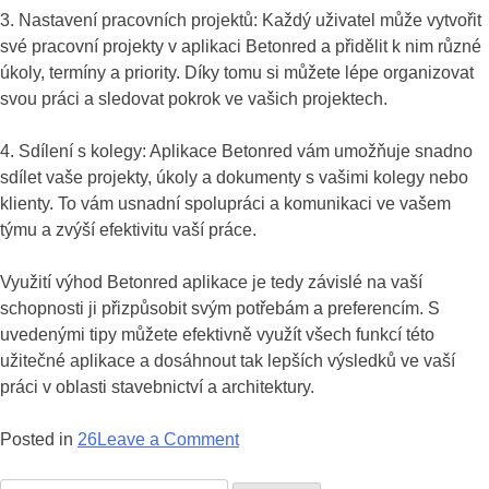
3. Nastavení pracovních projektů: Každý uživatel může vytvořit
své pracovní projekty v aplikaci Betonred a přidělit k nim různé
úkoly, termíny a priority. Díky tomu si můžete lépe organizovat
svou práci a sledovat pokrok ve vašich projektech.
4. Sdílení s kolegy: Aplikace Betonred vám umožňuje snadno
sdílet vaše projekty, úkoly a dokumenty s vašimi kolegy nebo
klienty. To vám usnadní spolupráci a komunikaci ve vašem
týmu a zvýší efektivitu vaší práce.
Využití výhod Betonred aplikace je tedy závislé na vaší
schopnosti ji přizpůsobit svým potřebám a preferencím. S
uvedenými tipy můžete efektivně využít všech funkcí této
užitečné aplikace a dosáhnout tak lepších výsledků ve vaší
práci v oblasti stavebnictví a architektury.
on
Posted in
26
Leave a Comment
Betonred