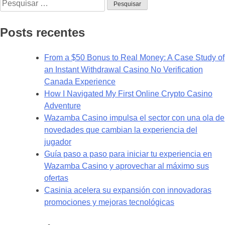
Pesquisar
aplikace:
por:
Jak
si
Posts recentes
přizpůsobit
rozhraní
From a $50 Bonus to Real Money: A Case Study of
aplikace
an Instant Withdrawal Casino No Verification
Canada Experience
How I Navigated My First Online Crypto Casino
Adventure
Wazamba Casino impulsa el sector con una ola de
novedades que cambian la experiencia del
jugador
Guía paso a paso para iniciar tu experiencia en
Wazamba Casino y aprovechar al máximo sus
ofertas
Casinia acelera su expansión con innovadoras
promociones y mejoras tecnológicas