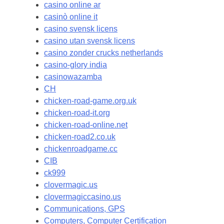
casino online ar
casinò online it
casino svensk licens
casino utan svensk licens
casino zonder crucks netherlands
casino-glory india
casinowazamba
CH
chicken-road-game.org.uk
chicken-road-it.org
chicken-road-online.net
chicken-road2.co.uk
chickenroadgame.cc
CIB
ck999
clovermagic.us
clovermagiccasino.us
Communications, GPS
Computers, Computer Certification