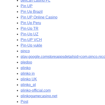
pelican casino PL
Pin UP
Pin Up Brazil
Pin UP Online Casino
Pin Up Peru
Pin-Up TR
Pin-Up UZ
Pin-UP VCH
Pin-Up yukle
pinco
play.google.comstoreappsdetailsid=com.pinco.ni
pledoo
plinko
plinko in
plinko UK
plinko_pl
plinko-official.com
plinkogamecasino.net
Post