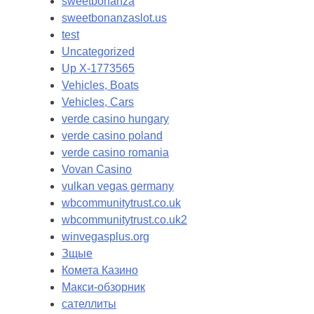
sweetbonanza
sweetbonanzaslot.us
test
Uncategorized
Up X-1773565
Vehicles, Boats
Vehicles, Cars
verde casino hungary
verde casino poland
verde casino romania
Vovan Casino
vulkan vegas germany
wbcommunitytrust.co.uk
wbcommunitytrust.co.uk2
winvegasplus.org
Зщые
Комета Казино
Макси-обзорник
сателлиты