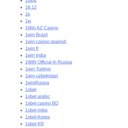
10top
18.12
1k
1w
1Win AZ Casino
1win Brazil
1win casino spanish
1win fr
1win India
1WIN Official In Russia
1win Turkiye
1win uzbekistan
1winRussia
1xbet
1xbet arabic
1xbet casino BD
1xbet india
1xbet Korea
1xbet KR