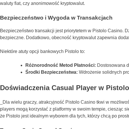
waluty fiat, czy anonimowość kryptowalut.
Bezpieczeństwo i Wygoda w Transakcjach
Bezpieczeństwo transakcji jest priorytetem w Pistolo Casino.
bezpieczne. Dodatkowo, obecność kryptowalut zapewnia dodat
Niektóre atuty opcji bankowych Pistolo to:
Różnorodność Metod Płatności:
Dostosowana do 
Środki Bezpieczeństwa:
Wdrożenie solidnych pro
Doświadczenia Casual Player w Pistol
_Dla wielu graczy, atrakcyjność Pistolo Casino tkwi w możliw
players mogą korzystać z platformy w swoim tempie, ciesząc si
że Pistolo jest idealnym wyborem dla tych, którzy chcą po pros