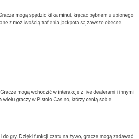
Gracze mogą spędzić kilka minut, kręcąc bębnem ulubionego
zane z możliwością trafienia jackpota są zawsze obecne.
 Gracze mogą wchodzić w interakcje z live dealerami i innymi
a wielu graczy w Pistolo Casino, którzy cenią sobie
eni do gry. Dzięki funkcji czatu na żywo, gracze mogą zadawać