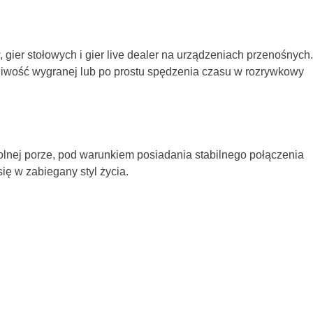
gier stołowych i gier live dealer na urządzeniach przenośnych.
możliwość wygranej lub po prostu spędzenia czasu w rozrywkowy
olnej porze, pod warunkiem posiadania stabilnego połączenia
się w zabiegany styl życia.