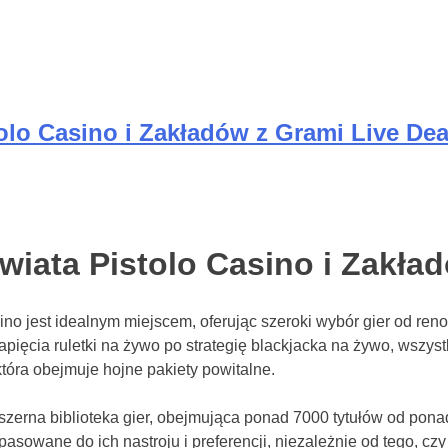
olo Casino i Zakładów z Grami Live Dea
iata Pistolo Casino i Zakład
Casino jest idealnym miejscem, oferując szeroki wybór gier od 
pięcia ruletki na żywo po strategię blackjacka na żywo, wszy
 która obejmuje hojne pakiety powitalne.
szerna biblioteka gier, obejmująca ponad 7000 tytułów od pona
asowane do ich nastroju i preferencji, niezależnie od tego, cz