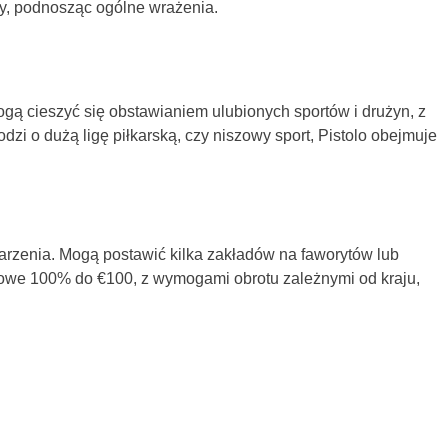
ty, podnosząc ogólne wrażenia.
gą cieszyć się obstawianiem ulubionych sportów i drużyn, z
zi o dużą ligę piłkarską, czy niszowy sport, Pistolo obejmuje
arzenia. Mogą postawić kilka zakładów na faworytów lub
owe 100% do €100, z wymogami obrotu zależnymi od kraju,