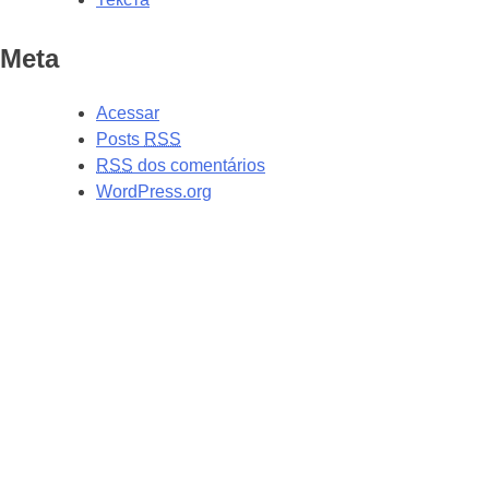
Meta
Acessar
Posts
RSS
RSS
dos comentários
WordPress.org