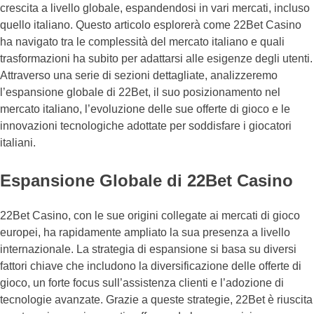
crescita a livello globale, espandendosi in vari mercati, incluso
quello italiano. Questo articolo esplorerà come 22Bet Casino
ha navigato tra le complessità del mercato italiano e quali
trasformazioni ha subito per adattarsi alle esigenze degli utenti.
Attraverso una serie di sezioni dettagliate, analizzeremo
l’espansione globale di 22Bet, il suo posizionamento nel
mercato italiano, l’evoluzione delle sue offerte di gioco e le
innovazioni tecnologiche adottate per soddisfare i giocatori
italiani.
Espansione Globale di 22Bet Casino
22Bet Casino, con le sue origini collegate ai mercati di gioco
europei, ha rapidamente ampliato la sua presenza a livello
internazionale. La strategia di espansione si basa su diversi
fattori chiave che includono la diversificazione delle offerte di
gioco, un forte focus sull’assistenza clienti e l’adozione di
tecnologie avanzate. Grazie a queste strategie, 22Bet è riuscita