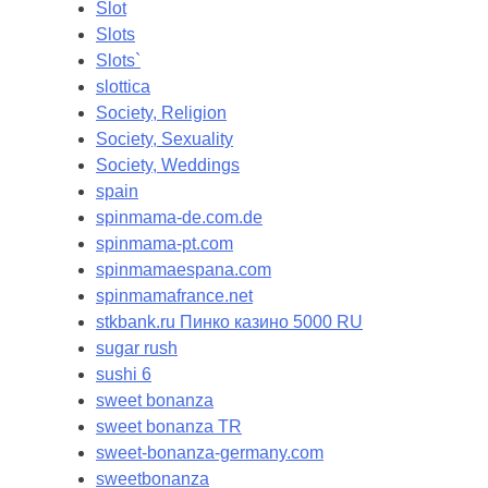
Slot
Slots
Slots`
slottica
Society, Religion
Society, Sexuality
Society, Weddings
spain
spinmama-de.com.de
spinmama-pt.com
spinmamaespana.com
spinmamafrance.net
stkbank.ru Пинко казино 5000 RU
sugar rush
sushi 6
sweet bonanza
sweet bonanza TR
sweet-bonanza-germany.com
sweetbonanza