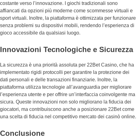
costante verso l’innovazione. I giochi tradizionali sono
affiancati da opzioni più moderne come scommesse virtuali e
sport virtuali. Inoltre, la piattaforma è ottimizzata per funzionare
senza problemi su dispositivi mobili, rendendo l’esperienza di
gioco accessibile da qualsiasi luogo.
Innovazioni Tecnologiche e Sicurezza
La sicurezza è una priorità assoluta per 22Bet Casino, che ha
implementato rigidi protocolli per garantire la protezione dei
dati personali e delle transazioni finanziarie. Inoltre, la
piattaforma utilizza tecnologie all’avanguardia per migliorare
l’esperienza utente e per offrire un’interfaccia coinvolgente ma
sicura. Queste innovazioni non solo migliorano la fiducia dei
giocatori, ma contribuiscono anche a posizionare 22Bet come
una scelta di fiducia nel competitivo mercato dei casinò online.
Conclusione