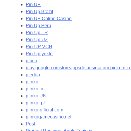
Pin UP
Pin Up Brazil
Pin UP Online Casino
Pin Up Peru
Pin-Up TR
Pin-Up UZ
Pin-UP VCH
Pin-Up yukle
pinco
play.google.comstoreappsdetailsid=com.pinco.ni
pledoo
plinko
plinko in
plinko UK
plinko_pl
plinko-official.com
plinkogamecasino.net
Post
Product Reviews, Book Reviews