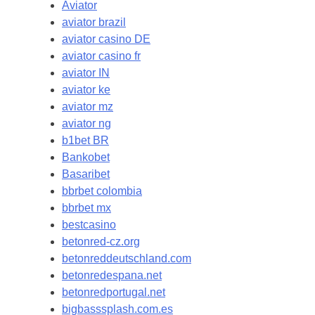
Aviator
aviator brazil
aviator casino DE
aviator casino fr
aviator IN
aviator ke
aviator mz
aviator ng
b1bet BR
Bankobet
Basaribet
bbrbet colombia
bbrbet mx
bestcasino
betonred-cz.org
betonreddeutschland.com
betonredespana.net
betonredportugal.net
bigbasssplash.com.es