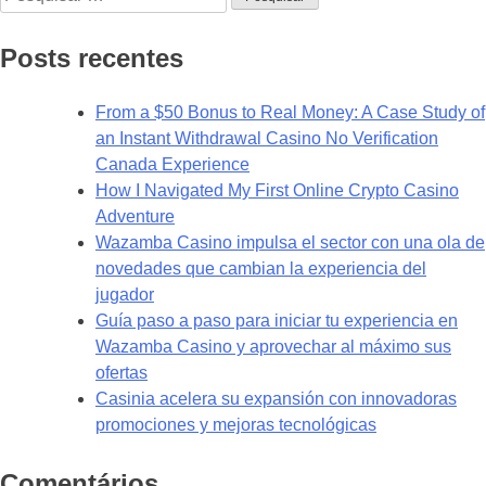
por:
Posts recentes
From a $50 Bonus to Real Money: A Case Study of
an Instant Withdrawal Casino No Verification
Canada Experience
How I Navigated My First Online Crypto Casino
Adventure
Wazamba Casino impulsa el sector con una ola de
novedades que cambian la experiencia del
jugador
Guía paso a paso para iniciar tu experiencia en
Wazamba Casino y aprovechar al máximo sus
ofertas
Casinia acelera su expansión con innovadoras
promociones y mejoras tecnológicas
Comentários