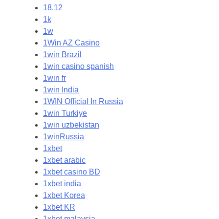
18.12
1k
1w
1Win AZ Casino
1win Brazil
1win casino spanish
1win fr
1win India
1WIN Official In Russia
1win Turkiye
1win uzbekistan
1winRussia
1xbet
1xbet arabic
1xbet casino BD
1xbet india
1xbet Korea
1xbet KR
1xbet malaysia