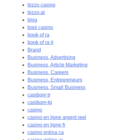
bizzo casino
bizzo.at
blog
booi casino
book of ra
book of ra it
Brand
Business, Advertising
Business, Article Marketing
Business, Careers
Business, Entrepreneurs
Business, Small Business
casibom tr
casibom-tg
casino
casino en ligne argent reel
casino en ligne fr
casino onlina ca
casino online ar