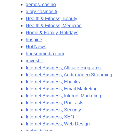
gemes, casino
glory-casinos tr
Health & Fitness, Beauty
Health & Fitness, Medicine
Home & Family, Holidays
hospice
Hot News
hudsunmedia.com
imvest.it
Internet Business, Affiliate Programs
Internet Business, Audio-Video Streaming
Internet Business, Ebooks
Internet Business, Email Marketing
Internet Business, Internet Marketing
Internet Business, Podcasts
Internet Business, Security
Internet Business, SEO
Internet Business, Web Design
jonbet.br.com