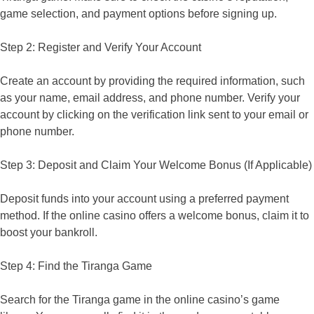
game selection, and payment options before signing up.
Step 2: Register and Verify Your Account
Create an account by providing the required information, such
as your name, email address, and phone number. Verify your
account by clicking on the verification link sent to your email or
phone number.
Step 3: Deposit and Claim Your Welcome Bonus (If Applicable)
Deposit funds into your account using a preferred payment
method. If the online casino offers a welcome bonus, claim it to
boost your bankroll.
Step 4: Find the Tiranga Game
Search for the Tiranga game in the online casino’s game