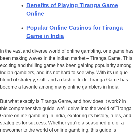
Benefits of Playing Tiranga Game
Online
Popular Online Casinos for Tiranga
Game in India
In the vast and diverse world of online gambling, one game has
been making waves in the Indian market – Tiranga Game. This
exciting and thrilling game has been gaining popularity among
Indian gamblers, and it’s not hard to see why. With its unique
blend of strategy, skill, and a dash of luck, Tiranga Game has
become a favorite among many online gamblers in India.
But what exactly is Tiranga Game, and how does it work? In
this comprehensive guide, we’ll delve into the world of Tiranga
Game online gambling in India, exploring its history, rules, and
strategies for success. Whether you’re a seasoned pro or a
newcomer to the world of online gambling, this guide is