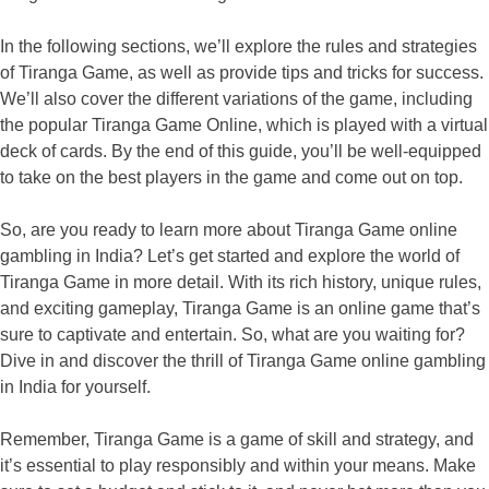
In the following sections, we’ll explore the rules and strategies
of Tiranga Game, as well as provide tips and tricks for success.
We’ll also cover the different variations of the game, including
the popular Tiranga Game Online, which is played with a virtual
deck of cards. By the end of this guide, you’ll be well-equipped
to take on the best players in the game and come out on top.
So, are you ready to learn more about Tiranga Game online
gambling in India? Let’s get started and explore the world of
Tiranga Game in more detail. With its rich history, unique rules,
and exciting gameplay, Tiranga Game is an online game that’s
sure to captivate and entertain. So, what are you waiting for?
Dive in and discover the thrill of Tiranga Game online gambling
in India for yourself.
Remember, Tiranga Game is a game of skill and strategy, and
it’s essential to play responsibly and within your means. Make