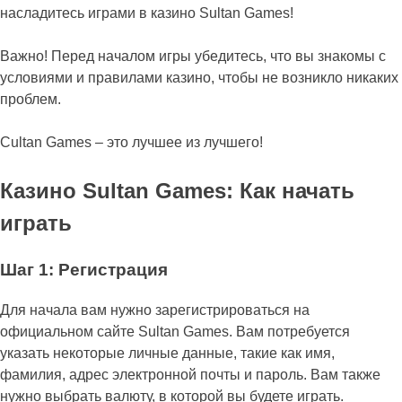
насладитесь играми в казино Sultan Games!
Важно! Перед началом игры убедитесь, что вы знакомы с
условиями и правилами казино, чтобы не возникло никаких
проблем.
Сultan Games – это лучшее из лучшего!
Казино Sultan Games: Как начать
играть
Шаг 1: Регистрация
Для начала вам нужно зарегистрироваться на
официальном сайте Sultan Games. Вам потребуется
указать некоторые личные данные, такие как имя,
фамилия, адрес электронной почты и пароль. Вам также
нужно выбрать валюту, в которой вы будете играть.