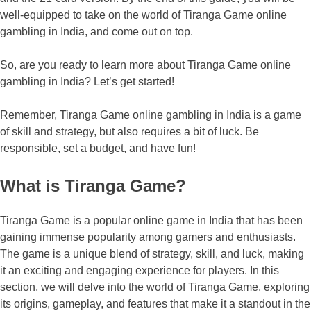
well-equipped to take on the world of Tiranga Game online
gambling in India, and come out on top.
So, are you ready to learn more about Tiranga Game online
gambling in India? Let’s get started!
Remember, Tiranga Game online gambling in India is a game
of skill and strategy, but also requires a bit of luck. Be
responsible, set a budget, and have fun!
What is Tiranga Game?
Tiranga Game is a popular online game in India that has been
gaining immense popularity among gamers and enthusiasts.
The game is a unique blend of strategy, skill, and luck, making
it an exciting and engaging experience for players. In this
section, we will delve into the world of Tiranga Game, exploring
its origins, gameplay, and features that make it a standout in the