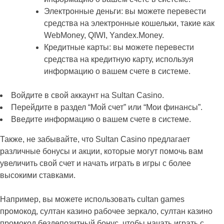
Электронные деньги: вы можете перевести
средства на электронные кошельки, такие как
WebMoney, QIWI, Yandex.Money.
Кредитные карты: вы можете перевести
средства на кредитную карту, используя
информацию о вашем счете в системе.
Войдите в свой аккаунт на Sultan Casino.
Перейдите в раздел “Мой счет” или “Мои финансы”.
Введите информацию о вашем счете в системе.
Также, не забывайте, что Sultan Casino предлагает
различные бонусы и акции, которые могут помочь вам
увеличить свой счет и начать играть в игры с более
высокими ставками.
Например, вы можете использовать сultan games
промокод, султан казино рабочее зеркало, султан казино
промокод бездепозитный бонус, чтобы начать играть с