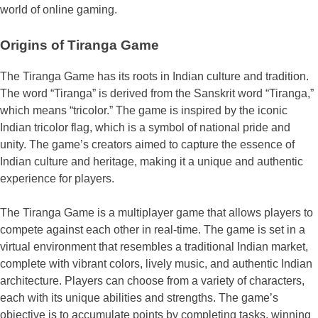
world of online gaming.
Origins of Tiranga Game
The Tiranga Game has its roots in Indian culture and tradition.
The word “Tiranga” is derived from the Sanskrit word “Tiranga,”
which means “tricolor.” The game is inspired by the iconic
Indian tricolor flag, which is a symbol of national pride and
unity. The game’s creators aimed to capture the essence of
Indian culture and heritage, making it a unique and authentic
experience for players.
The Tiranga Game is a multiplayer game that allows players to
compete against each other in real-time. The game is set in a
virtual environment that resembles a traditional Indian market,
complete with vibrant colors, lively music, and authentic Indian
architecture. Players can choose from a variety of characters,
each with its unique abilities and strengths. The game’s
objective is to accumulate points by completing tasks, winning