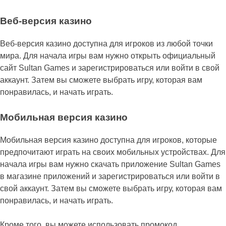
Веб-версия казино
Веб-версия казино доступна для игроков из любой точки
мира. Для начала игры вам нужно открыть официальный
сайт Sultan Games и зарегистрироваться или войти в свой
аккаунт. Затем вы сможете выбрать игру, которая вам
понравилась, и начать играть.
Мобильная версия казино
Мобильная версия казино доступна для игроков, которые
предпочитают играть на своих мобильных устройствах. Для
начала игры вам нужно скачать приложение Sultan Games
в магазине приложений и зарегистрироваться или войти в
свой аккаунт. Затем вы сможете выбрать игру, которая вам
понравилась, и начать играть.
Кроме того, вы можете использовать промокод