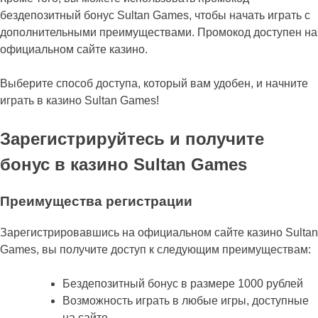
бездепозитный бонус Sultan Games, чтобы начать играть с
дополнительными преимуществами. Промокод доступен на
официальном сайте казино.
Выберите способ доступа, который вам удобен, и начните
играть в казино Sultan Games!
Зарегистрируйтесь и получите
бонус в казино Sultan Games
Преимущества регистрации
Зарегистрировавшись на официальном сайте казино Sultan
Games, вы получите доступ к следующим преимуществам:
Бездепозитный бонус в размере 1000 рублей
Возможность играть в любые игры, доступные
на сайте