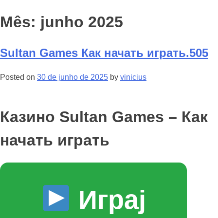
Mês: junho 2025
Sultan Games Как начать играть.505
Posted on
30 de junho de 2025
by
vinicius
Казино Sultan Games – Как
начать играть
Играј