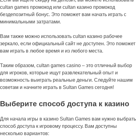
сultan games промокод или сultan казино промокод
бездепозитный бонус. Это поможет вам начать играть с
минимальными затратами.
Вам также можно использовать сultan казино рабочее
зеркало, если официальный сайт не доступен. Это поможет
вам играть в любое время и из любого места.
Таким образом, сultan games casino – это отличный выбор
для игроков, которые ищут развлекательный опыт и
возможность выиграть реальные деньги. Следуйте нашим
советам и начните играть в Sultan Games сегодня!
Выберите способ доступа к казино
Для начала игры в казино Sultan Games вам нужно выбрать
способ доступа к игровому процессу. Вам доступны
несколько вариантов: