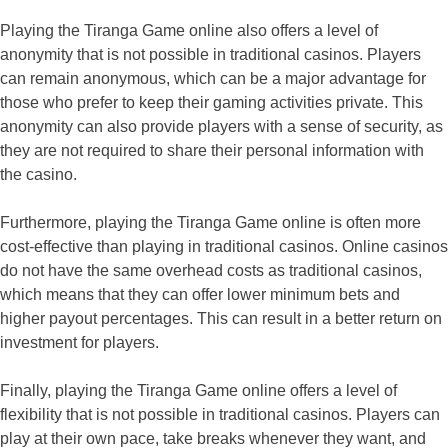
Playing the Tiranga Game online also offers a level of
anonymity that is not possible in traditional casinos. Players
can remain anonymous, which can be a major advantage for
those who prefer to keep their gaming activities private. This
anonymity can also provide players with a sense of security, as
they are not required to share their personal information with
the casino.
Furthermore, playing the Tiranga Game online is often more
cost-effective than playing in traditional casinos. Online casinos
do not have the same overhead costs as traditional casinos,
which means that they can offer lower minimum bets and
higher payout percentages. This can result in a better return on
investment for players.
Finally, playing the Tiranga Game online offers a level of
flexibility that is not possible in traditional casinos. Players can
play at their own pace, take breaks whenever they want, and