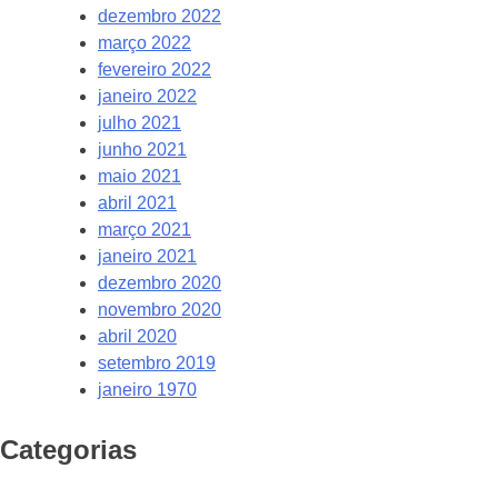
dezembro 2022
março 2022
fevereiro 2022
janeiro 2022
julho 2021
junho 2021
maio 2021
abril 2021
março 2021
janeiro 2021
dezembro 2020
novembro 2020
abril 2020
setembro 2019
janeiro 1970
Categorias