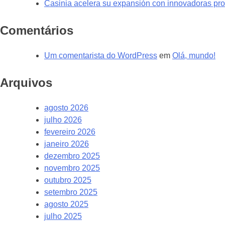
Casinia acelera su expansión con innovadoras pr
Comentários
Um comentarista do WordPress
em
Olá, mundo!
Arquivos
agosto 2026
julho 2026
fevereiro 2026
janeiro 2026
dezembro 2025
novembro 2025
outubro 2025
setembro 2025
agosto 2025
julho 2025