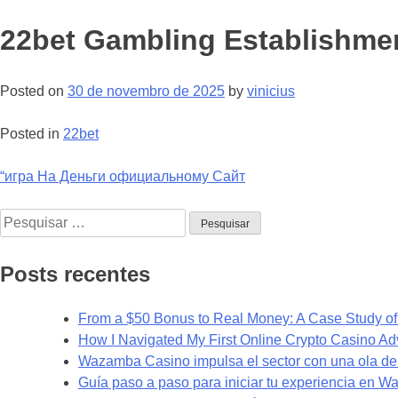
22bet Gambling Establishmen
Posted on
30 de novembro de 2025
by
vinicius
Posted in
22bet
Navegação
“игра На Деньги официальному Сайт
de
Pesquisar
por:
Post
Posts recentes
From a $50 Bonus to Real Money: A Case Study of 
How I Navigated My First Online Crypto Casino Ad
Wazamba Casino impulsa el sector con una ola de
Guía paso a paso para iniciar tu experiencia en 