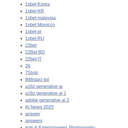
1xbet Korea
1xbet KR
1xbet malaysia
1xbet Morocco
1xbet pt
1xbet RU
22bet
22Bet BD
22bet IT
26
7Slots
888starz bd
a16z generative ai
a16z generative ai 1
adobe generative ai 2
Ai News 2025
answer
answers
Arts & Entertainment, Photography