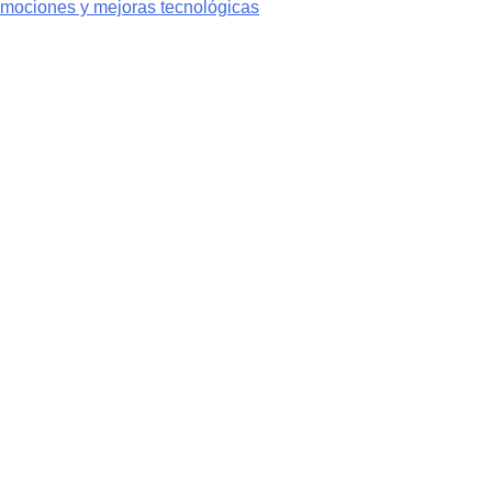
omociones y mejoras tecnológicas