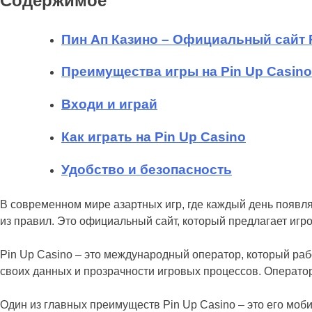
Содержимое
Пин Ап Казино – Официальный сайт P
Преимущества игры на Pin Up Casino
Входи и играй
Как играть на Pin Up Casino
Удобство и безопасность
В современном мире азартных игр, где каждый день появля
из правил. Это официальный сайт, который предлагает игр
Pin Up Casino – это международный оператор, который рабо
своих данных и прозрачности игровых процессов. Оператор 
Один из главных преимуществ Pin Up Casino – это его мобил