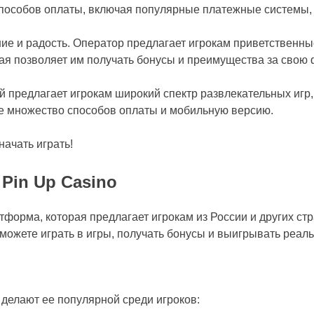
пособов оплаты, включая популярные платежные системы, таки
ение и радость. Оператор предлагает игрокам приветственны
ая позволяет им получать бонусы и преимущества за свою 
предлагает игрокам широкий спектр развлекательных игр, 
же множество способов оплаты и мобильную версию.
ачать играть!
Pin Up Casino
тформа, которая предлагает игрокам из России и других с
ы можете играть в игры, получать бонусы и выигрывать реал
 делают ее популярной среди игроков: