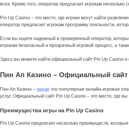
всех. Кроме того, оператор предлагает игрокам несколько с
Pin Up Casino – это место, где игроки могут найти развлеч
оператор предлагает игрокам программу лояльности, котор
Если вы ищете надежный и проверенный оператор, который 
игрокам безопасный и прозрачный игровой процесс, а так
Здесь вы можете найти официальный сайт Pin Up Casino и н
Пин Ап Казино – Официальный сайт 
Пин Ап Казино –
пинап
это популярная онлайн-игровая пла
услуг. Официальный сайт Pin Up Casino – это место, где в
Преимущества игры на Pin Up Casino
Pin Up Casino предлагает несколько преимуществ, которые