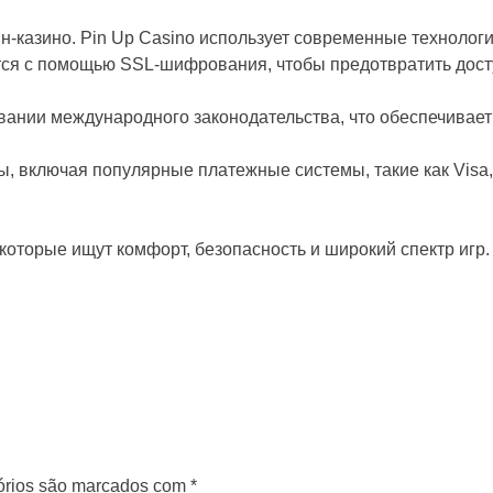
н-казино. Pin Up Casino использует современные технолог
ся с помощью SSL-шифрования, чтобы предотвратить доступ
вании международного законодательства, что обеспечивает 
, включая популярные платежные системы, такие как Visa, Ma
 которые ищут комфорт, безопасность и широкий спектр игр.
órios são marcados com
*