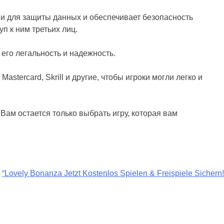
ии для защиты данных и обеспечивает безопасность
 к ним третьих лиц.
его легальность и надежность.
stercard, Skrill и другие, чтобы игроки могли легко и
 Вам остается только выбрать игру, которая вам
“Lovely Bonanza Jetzt Kostenlos Spielen & Freispiele Sichern!