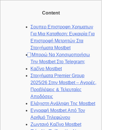
Content
Σουπερ Επιστροφη Χρηματων
Για Μια Καταθεση: Ευκαιρία Για
Επιστροφή Μετρητών Στα
Στοιχήματα Mostbet
⃣ Μπορώ Να Χρησιμοποιήσω
Την Mostbet Στο Telegram;
Καζίνο Mostbet
Στοιχήματα Premier Group
2025/26 Στην Mostbet – Αγορές,
Προβλέψεις & Τελευταίες
Αποδόσεις
Ελάχιστη Ανάληψη Της Mostbet
Εγγραφή Mostbet Από Τον
Αριθμό Τηλεφώνου
Ζωντανό Καζίνο Mostbet