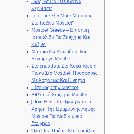
Πώς Να Παίξετε Και Να
Κερδίσετε
Top Three Or More Μπόνους
Στο Καζίνο Mostbet”
Mostbet Greece – Επίσημη
Ιστοσελίδα Για Στοίχημα Και
Καζίνο
Μπορώ Να Κατεβάσω Μια
Εφαρμογή Mostbet;
Στοιχηματίστε Στο Χόκεϊ Χωρίς
Ρίσκο Στο Mostbet: Προσφορές
Με Ασφάλεια Και Κίνητρα
Είσοδος Στην Mostbet
Αθλητικό Στοίχημα Mostbet
⃣ Ποια Είναι Τα Οφέλη Από Τη
Χρήση Της Εφαρμογής Λήψης
Mostbet Για Διαδικτυακό
Στοίχημα;
Όλα Όσα Πρέπει Να Γνωρίζετε