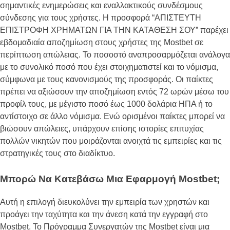
σημαντικές ενημερώσεις και εναλλακτικούς συνδέσμους
σύνδεσης για τους χρήστες. Η προσφορά “ΑΠΙΣΤΕΥΤΗ
ΕΠΙΣΤΡΟΦΗ ΧΡΗΜΑΤΩΝ ΓΙΑ ΤΗΝ ΚΑΤΑΘΕΣΗ ΣΟΥ” παρέχει
εβδομαδιαία αποζημίωση στους χρήστες της Mostbet σε
περίπτωση απώλειας. Το ποσοστό αναπροσαρμόζεται ανάλογα
με το συνολικό ποσό που έχει στοιχηματιστεί και το νόμισμα,
σύμφωνα με τους κανονισμούς της προσφοράς. Οι παίκτες
πρέπει να αξιώσουν την αποζημίωση εντός 72 ωρών μέσω του
προφίλ τους, με μέγιστο ποσό έως 1000 δολάρια ΗΠΑ ή το
αντίστοιχο σε άλλο νόμισμα. Ενώ ορισμένοι παίκτες μπορεί να
βιώσουν απώλειες, υπάρχουν επίσης ιστορίες επιτυχίας
πολλών νικητών που μοιράζονται ανοιχτά τις εμπειρίες και τις
στρατηγικές τους στο διαδίκτυο.
Μπορώ Να Κατεβάσω Μια Εφαρμογή Mostbet;
Αυτή η επιλογή διευκολύνει την εμπειρία των χρηστών και
προάγει την ταχύτητα και την άνεση κατά την εγγραφή στο
Mostbet. Το Πρόγραμμα Συνεργατών της Mostbet είναι μια