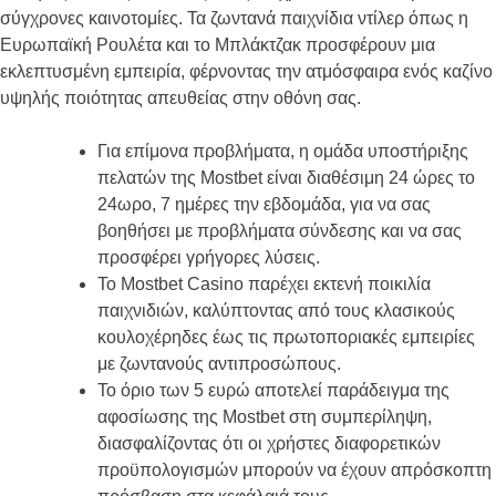
σύγχρονες καινοτομίες. Τα ζωντανά παιχνίδια ντίλερ όπως η
Ευρωπαϊκή Ρουλέτα και το Μπλάκτζακ προσφέρουν μια
εκλεπτυσμένη εμπειρία, φέρνοντας την ατμόσφαιρα ενός καζίνο
υψηλής ποιότητας απευθείας στην οθόνη σας.
Για επίμονα προβλήματα, η ομάδα υποστήριξης
πελατών της Mostbet είναι διαθέσιμη 24 ώρες το
24ωρο, 7 ημέρες την εβδομάδα, για να σας
βοηθήσει με προβλήματα σύνδεσης και να σας
προσφέρει γρήγορες λύσεις.
Το Mostbet Casino παρέχει εκτενή ποικιλία
παιχνιδιών, καλύπτοντας από τους κλασικούς
κουλοχέρηδες έως τις πρωτοποριακές εμπειρίες
με ζωντανούς αντιπροσώπους.
Το όριο των 5 ευρώ αποτελεί παράδειγμα της
αφοσίωσης της Mostbet στη συμπερίληψη,
διασφαλίζοντας ότι οι χρήστες διαφορετικών
προϋπολογισμών μπορούν να έχουν απρόσκοπτη