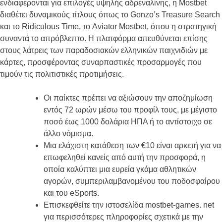
ενδιαφέρονται για επιλογές υψηλής αδρεναλίνης, η Mostbet
διαθέτει δυναμικούς τίτλους όπως το Gonzo’s Treasure Search
και το Ridiculous Time, το Aviator Mostbet, όπου η στρατηγική
συναντά το απρόβλεπτο. Η πλατφόρμα απευθύνεται επίσης
στους λάτρεις των παραδοσιακών ελληνικών παιχνιδιών με
κάρτες, προσφέροντας συναρπαστικές προσαρμογές που
τιμούν τις πολιτιστικές προτιμήσεις.
Οι παίκτες πρέπει να αξιώσουν την αποζημίωση
εντός 72 ωρών μέσω του προφίλ τους, με μέγιστο
ποσό έως 1000 δολάρια ΗΠΑ ή το αντίστοιχο σε
άλλο νόμισμα.
Μια ελάχιστη κατάθεση των €10 είναι αρκετή για να
επωφεληθεί κανείς από αυτή την προσφορά, η
οποία καλύπτει μια ευρεία γκάμα αθλητικών
αγορών, συμπεριλαμβανομένου του ποδοσφαίρου
και του eSports.
Επισκεφθείτε την ιστοσελίδα mostbet-games. net
για περισσότερες πληροφορίες σχετικά με την