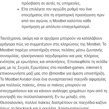
πρόσβαση σε αυτές τις υπηρεσίες.
Είτε επιλέγετε τον αγχώδη ρυθμό του live
στοιχήματος είτε τη στρατηγική προσέγγιση πριν
από τον αγώνα, η Mostbet καλύπτει κάθε
προτίμηση με απόλυτο επαγγελματισμό.
Ταυτόχρονα, ακόμη και οι αρχάριοι μπορούν να καταλάβουν
γρήγορα πώς να συμμετέχουν στις κληρώσεις της Mostbet. Το
Mostbet παρέχει υποστήριξη στους πελάτες μέσω ζωντανής
συνομιλίας, ηλεκτρονικού ταχυδρομείου και μιας πλήρους
ενότητας με ερωτήσεις και απαντήσεις. Επισκεφθείτε τη σελίδα
μας με τις Συχνές Ερωτήσεις στο mostbet-games. internet ή
επικοινωνήστε μαζί μας στο @mostbe για άμεση υποστήριξη.
Το Mostbet Aviator είναι ένα συναρπαστικό παιχνίδι αψιμαχίας
για πολλούς παίκτες, όπου οι παίκτες μπορούν να
στοιχηματίσουν και να κάνουν ανάληψη χρημάτων πριν από τη
συντριβή του πολλαπλασιαστή. Εν τω μεταξύ, στη
Θεσσαλονίκη, πολλοί παίκτες διαπρέπουν σε παιχνίδια καζίνο
όπως το blackjack και η ρουλέτα. Χρησιμοποιώντας