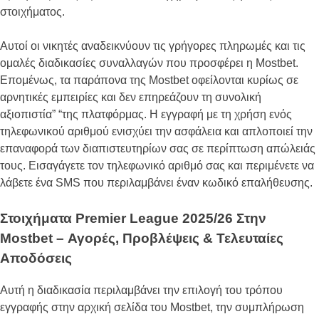
στοιχήματος.
Αυτοί οι νικητές αναδεικνύουν τις γρήγορες πληρωμές και τις
ομαλές διαδικασίες συναλλαγών που προσφέρει η Mostbet.
Επομένως, τα παράπονα της Mostbet οφείλονται κυρίως σε
αρνητικές εμπειρίες και δεν επηρεάζουν τη συνολική
αξιοπιστία” “της πλατφόρμας. Η εγγραφή με τη χρήση ενός
τηλεφωνικού αριθμού ενισχύει την ασφάλεια και απλοποιεί την
επαναφορά των διαπιστευτηρίων σας σε περίπτωση απώλειάς
τους. Εισαγάγετε τον τηλεφωνικό αριθμό σας και περιμένετε να
λάβετε ένα SMS που περιλαμβάνει έναν κωδικό επαλήθευσης.
Στοιχήματα Premier League 2025/26 Στην
Mostbet – Αγορές, Προβλέψεις & Τελευταίες
Αποδόσεις
Αυτή η διαδικασία περιλαμβάνει την επιλογή του τρόπου
εγγραφής στην αρχική σελίδα του Mostbet, την συμπλήρωση