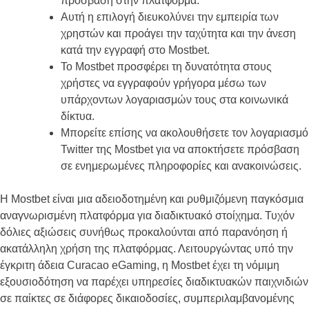
πρόσβαση στην πλατφόρμα.
Αυτή η επιλογή διευκολύνει την εμπειρία των
χρηστών και προάγει την ταχύτητα και την άνεση
κατά την εγγραφή στο Mostbet.
Το Mostbet προσφέρει τη δυνατότητα στους
χρήστες να εγγραφούν γρήγορα μέσω των
υπάρχοντων λογαριασμών τους στα κοινωνικά
δίκτυα.
Μπορείτε επίσης να ακολουθήσετε τον λογαριασμό
Twitter της Mostbet για να αποκτήσετε πρόσβαση
σε ενημερωμένες πληροφορίες και ανακοινώσεις.
Η Mostbet είναι μια αδειοδοτημένη και ρυθμιζόμενη παγκόσμια
αναγνωρισμένη πλατφόρμα για διαδικτυακό στοίχημα. Τυχόν
δόλιες αξιώσεις συνήθως προκαλούνται από παρανόηση ή
ακατάλληλη χρήση της πλατφόρμας. Λειτουργώντας υπό την
έγκριτη άδεια Curacao eGaming, η Mostbet έχει τη νόμιμη
εξουσιοδότηση να παρέχει υπηρεσίες διαδικτυακών παιχνιδιών
σε παίκτες σε διάφορες δικαιοδοσίες, συμπεριλαμβανομένης