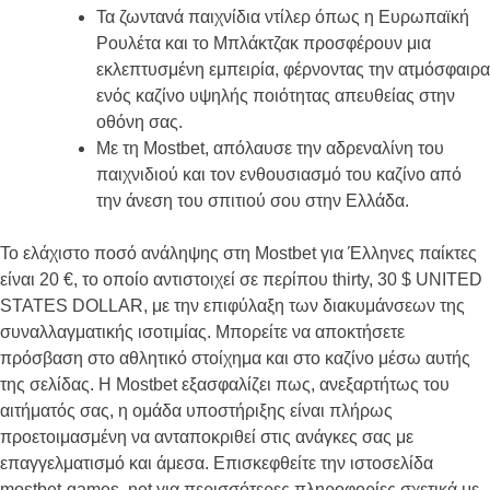
Τα ζωντανά παιχνίδια ντίλερ όπως η Ευρωπαϊκή
Ρουλέτα και το Μπλάκτζακ προσφέρουν μια
εκλεπτυσμένη εμπειρία, φέρνοντας την ατμόσφαιρα
ενός καζίνο υψηλής ποιότητας απευθείας στην
οθόνη σας.
Με τη Mostbet, απόλαυσε την αδρεναλίνη του
παιχνιδιού και τον ενθουσιασμό του καζίνο από
την άνεση του σπιτιού σου στην Ελλάδα.
Το ελάχιστο ποσό ανάληψης στη Mostbet για Έλληνες παίκτες
είναι 20 €, το οποίο αντιστοιχεί σε περίπου thirty, 30 $ UNITED
STATES DOLLAR, με την επιφύλαξη των διακυμάνσεων της
συναλλαγματικής ισοτιμίας. Μπορείτε να αποκτήσετε
πρόσβαση στο αθλητικό στοίχημα και στο καζίνο μέσω αυτής
της σελίδας. Η Mostbet εξασφαλίζει πως, ανεξαρτήτως του
αιτήματός σας, η ομάδα υποστήριξης είναι πλήρως
προετοιμασμένη να ανταποκριθεί στις ανάγκες σας με
επαγγελματισμό και άμεσα. Επισκεφθείτε την ιστοσελίδα
mostbet-games. net για περισσότερες πληροφορίες σχετικά με