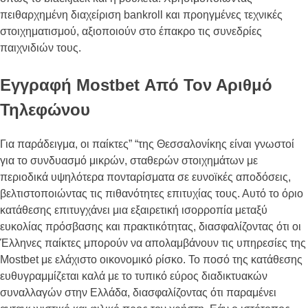
πειθαρχημένη διαχείριση bankroll και προηγμένες τεχνικές
στοιχηματισμού, αξιοποιούν στο έπακρο τις συνεδρίες
παιχνιδιών τους.
Εγγραφή Mostbet Από Τον Αριθμό
Τηλεφώνου
Για παράδειγμα, οι παίκτες” “της Θεσσαλονίκης είναι γνωστοί
για το συνδυασμό μικρών, σταθερών στοιχημάτων με
περιοδικά υψηλότερα πονταρίσματα σε ευνοϊκές αποδόσεις,
βελτιστοποιώντας τις πιθανότητες επιτυχίας τους. Αυτό το όριο
κατάθεσης επιτυγχάνει μια εξαιρετική ισορροπία μεταξύ
ευκολίας πρόσβασης και πρακτικότητας, διασφαλίζοντας ότι οι
Έλληνες παίκτες μπορούν να απολαμβάνουν τις υπηρεσίες της
Mostbet με ελάχιστο οικονομικό ρίσκο. Το ποσό της κατάθεσης
ευθυγραμμίζεται καλά με το τυπικό εύρος διαδικτυακών
συναλλαγών στην Ελλάδα, διασφαλίζοντας ότι παραμένει