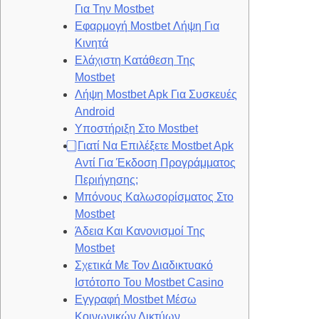
Για Την Mostbet
Εφαρμογή Mostbet Λήψη Για
Κινητά
Ελάχιστη Κατάθεση Της
Mostbet
Λήψη Mostbet Apk Για Συσκευές
Android
Υποστήριξη Στο Mostbet
⃣ Γιατί Να Επιλέξετε Mostbet Apk
Αντί Για Έκδοση Προγράμματος
Περιήγησης;
Μπόνους Καλωσορίσματος Στο
Mostbet
Άδεια Και Κανονισμοί Της
Mostbet
Σχετικά Με Τον Διαδικτυακό
Ιστότοπο Του Mostbet Casino
Εγγραφή Mostbet Μέσω
Κοινωνικών Δικτύων