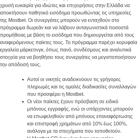
χρυσή ευκαιρία για ιδιώτες και επιχειρήσεις στην Ελλάδα να
αποκτήσουν παθητικό εισόδημα προωθώντας τις υπηρεσίες
της Mostbet. Οι συνεργάτες μπορούν να ενταχθούν στο
πρόγραμμα δωρεάν και να λάβουν ανταγωνιστικά ποσοστά
προμήθειας με βάση το εισόδημα που δημιουργείται από τους
αναφερόμενους παίκτες τους. Το πρόγραμμα παρέχει κορυφαία
εργαλεία μάρκετινγκ, όπως πανό, συνδέσμους και αναλυτικά
στοιχεία για να βοηθήσει τους συνεργάτες να μεγιστοποιήσουν
την απόδοσή τους.
Αυτοί οι νικητές αναδεικνύουν τις γρήγορες
πληρωμές και τις ομαλές διαδικασίες συναλλαγών
που προσφέρει η Mostbet.
Οι νέοι παίκτες έχουν πρόσβαση σε ειδικό
μπόνους εγγραφής, ενώ οι υπάρχοντες μπορούν
να επωφεληθούν από μπόνους επαναφόρτωσης
και επιστροφή χρημάτων από 10% έως 100%,
ανάλογα με τα στοιχήματα που τοποθετούν.