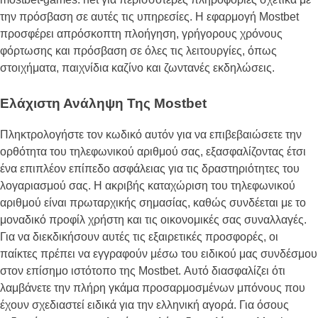
την πρόσβαση σε αυτές τις υπηρεσίες. Η εφαρμογή Mostbet
προσφέρει απρόσκοπτη πλοήγηση, γρήγορους χρόνους
φόρτωσης και πρόσβαση σε όλες τις λειτουργίες, όπως
στοιχήματα, παιχνίδια καζίνο και ζωντανές εκδηλώσεις.
Ελάχιστη Ανάληψη Της Mostbet
Πληκτρολογήστε τον κωδικό αυτόν για να επιβεβαιώσετε την
ορθότητα του τηλεφωνικού αριθμού σας, εξασφαλίζοντας έτσι
ένα επιπλέον επίπεδο ασφάλειας για τις δραστηριότητες του
λογαριασμού σας. Η ακριβής καταχώριση του τηλεφωνικού
αριθμού είναι πρωταρχικής σημασίας, καθώς συνδέεται με το
μοναδικό προφίλ χρήστη και τις οικονομικές σας συναλλαγές.
Για να διεκδικήσουν αυτές τις εξαιρετικές προσφορές, οι
παίκτες πρέπει να εγγραφούν μέσω του ειδικού μας συνδέσμου
στον επίσημο ιστότοπο της Mostbet. Αυτό διασφαλίζει ότι
λαμβάνετε την πλήρη γκάμα προσαρμοσμένων μπόνους που
έχουν σχεδιαστεί ειδικά για την ελληνική αγορά. Για όσους