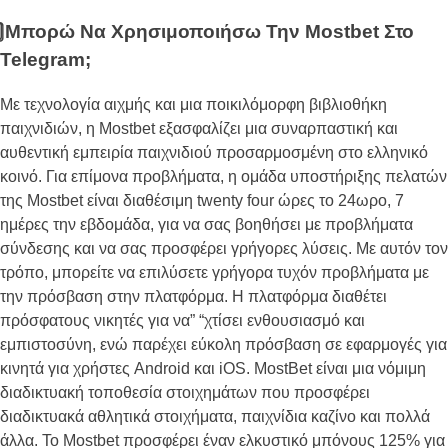
⃣ Μπορώ Να Χρησιμοποιήσω Την Mostbet Στο
Telegram;
Με τεχνολογία αιχμής και μια ποικιλόμορφη βιβλιοθήκη
παιχνιδιών, η Mostbet εξασφαλίζει μια συναρπαστική και
αυθεντική εμπειρία παιχνιδιού προσαρμοσμένη στο ελληνικό
κοινό. Για επίμονα προβλήματα, η ομάδα υποστήριξης πελατών
της Mostbet είναι διαθέσιμη twenty four ώρες το 24ωρο, 7
ημέρες την εβδομάδα, για να σας βοηθήσει με προβλήματα
σύνδεσης και να σας προσφέρει γρήγορες λύσεις. Με αυτόν τον
τρόπο, μπορείτε να επιλύσετε γρήγορα τυχόν προβλήματα με
την πρόσβαση στην πλατφόρμα. Η πλατφόρμα διαθέτει
πρόσφατους νικητές για να” “χτίσει ενθουσιασμό και
εμπιστοσύνη, ενώ παρέχει εύκολη πρόσβαση σε εφαρμογές για
κινητά για χρήστες Android και iOS. MostBet είναι μια νόμιμη
διαδικτυακή τοποθεσία στοιχημάτων που προσφέρει
διαδικτυακά αθλητικά στοιχήματα, παιχνίδια καζίνο και πολλά
άλλα. Το Mostbet προσφέρει έναν ελκυστικό μπόνους 125% για