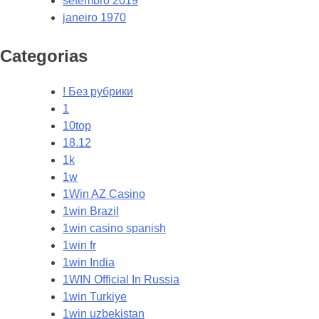
setembro 2019
janeiro 1970
Categorias
! Без рубрики
1
10top
18.12
1k
1w
1Win AZ Casino
1win Brazil
1win casino spanish
1win fr
1win India
1WIN Official In Russia
1win Turkiye
1win uzbekistan