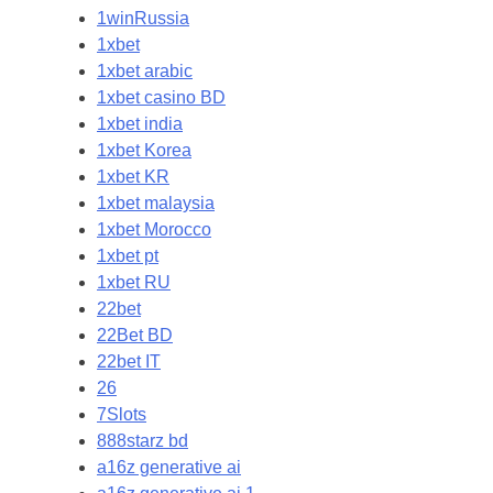
1winRussia
1xbet
1xbet arabic
1xbet casino BD
1xbet india
1xbet Korea
1xbet KR
1xbet malaysia
1xbet Morocco
1xbet pt
1xbet RU
22bet
22Bet BD
22bet IT
26
7Slots
888starz bd
a16z generative ai