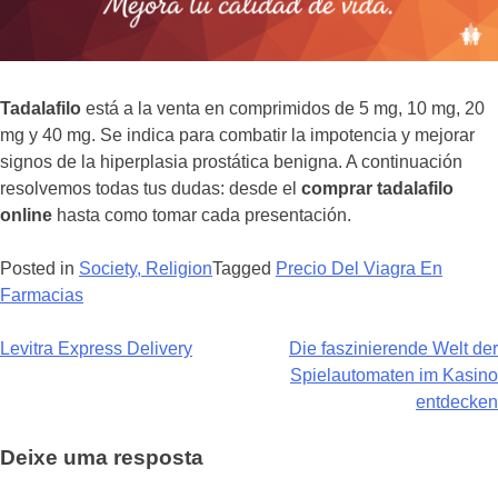
Tadalafilo
está a la venta en comprimidos de 5 mg, 10 mg, 20
mg y 40 mg. Se indica para combatir la impotencia y mejorar
signos de la hiperplasia prostática benigna. A continuación
resolvemos todas tus dudas: desde el
comprar tadalafilo
online
hasta como tomar cada presentación.
Posted in
Society, Religion
Tagged
Precio Del Viagra En
Farmacias
Navegação
Levitra Express Delivery
Die faszinierende Welt der
Spielautomaten im Kasino
de
entdecken
Post
Deixe uma resposta