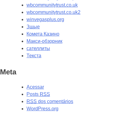
wbcommunitytrust.co.uk
wbcommunitytrust.co.uk2
winvegasplus.org
Зщые
Комета Казино
Макси-обзорник
сателлиты
Текста
Meta
Acessar
Posts
RSS
RSS
dos comentários
WordPress.org