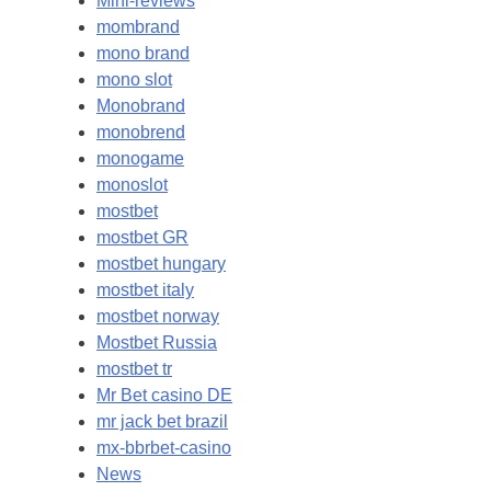
Mini-reviews
mombrand
mono brand
mono slot
Monobrand
monobrend
monogame
monoslot
mostbet
mostbet GR
mostbet hungary
mostbet italy
mostbet norway
Mostbet Russia
mostbet tr
Mr Bet casino DE
mr jack bet brazil
mx-bbrbet-casino
News