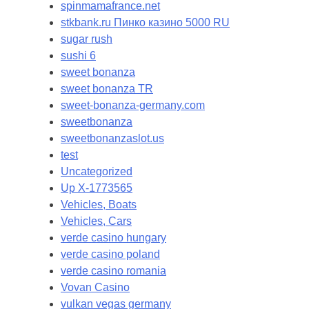
spinmamafrance.net
stkbank.ru Пинко казино 5000 RU
sugar rush
sushi 6
sweet bonanza
sweet bonanza TR
sweet-bonanza-germany.com
sweetbonanza
sweetbonanzaslot.us
test
Uncategorized
Up X-1773565
Vehicles, Boats
Vehicles, Cars
verde casino hungary
verde casino poland
verde casino romania
Vovan Casino
vulkan vegas germany