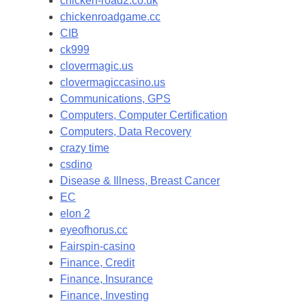
chicken-road2.co.uk
chickenroadgame.cc
CIB
ck999
clovermagic.us
clovermagiccasino.us
Communications, GPS
Computers, Computer Certification
Computers, Data Recovery
crazy time
csdino
Disease & Illness, Breast Cancer
EC
elon 2
eyeofhorus.cc
Fairspin-casino
Finance, Credit
Finance, Insurance
Finance, Investing