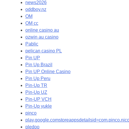
news2026
oddboy.nz
OM
OM cc
online casino au
ozwin au casino
Pablic
pelican casino PL
Pin UP
Pin Up Brazil
Pin UP Online Casino
Pin Up Peru
Pin-Up TR
Pin-Up UZ
Pin-UP VCH
Pin-Up yukle
pinco
play.google.comstoreappsdetailsid=com.pinco.ni
pledoo