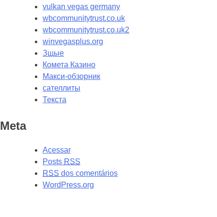
vulkan vegas germany
wbcommunitytrust.co.uk
wbcommunitytrust.co.uk2
winvegasplus.org
Зщые
Комета Казино
Макси-обзорник
сателлиты
Текста
Meta
Acessar
Posts
RSS
RSS
dos comentários
WordPress.org