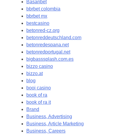
Basaribet
bbrbet colombia
bbrbet mx
bestcasino
betonred-cz.org
betonreddeutschland.com
betonredespana.net
betonredportugal.net
bigbasssplash.com.es
bizzo casino
bizzo.at
blog
booi casino
book of ra
book of ra it
Brand
Business, Advertising
Business, Article Marketing
Business, Careers