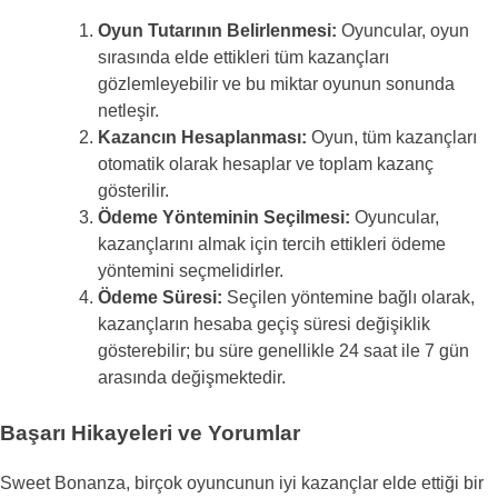
Oyun Tutarının Belirlenmesi:
Oyuncular, oyun
sırasında elde ettikleri tüm kazançları
gözlemleyebilir ve bu miktar oyunun sonunda
netleşir.
Kazancın Hesaplanması:
Oyun, tüm kazançları
otomatik olarak hesaplar ve toplam kazanç
gösterilir.
Ödeme Yönteminin Seçilmesi:
Oyuncular,
kazançlarını almak için tercih ettikleri ödeme
yöntemini seçmelidirler.
Ödeme Süresi:
Seçilen yöntemine bağlı olarak,
kazançların hesaba geçiş süresi değişiklik
gösterebilir; bu süre genellikle 24 saat ile 7 gün
arasında değişmektedir.
Başarı Hikayeleri ve Yorumlar
Sweet Bonanza, birçok oyuncunun iyi kazançlar elde ettiği bir