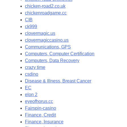
chicken-road2.co.uk
chickenroadgame.cc
CIB
ck999
clovermagic.us
clovermagiccasino.us
Communications, GPS
Computers, Computer Certification
Computers, Data Recovery
crazy time
csdino
Disease & Illness, Breast Cancer
EC
elon 2
eyeofhorus.cc
Fairspin-casino
Finance, Credit
Finance, Insurance