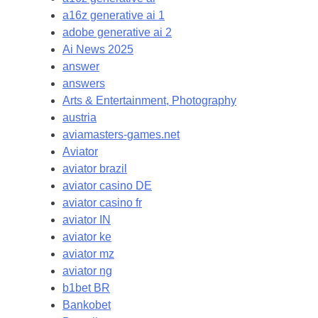
a16z generative ai 1
adobe generative ai 2
Ai News 2025
answer
answers
Arts & Entertainment, Photography
austria
aviamasters-games.net
Aviator
aviator brazil
aviator casino DE
aviator casino fr
aviator IN
aviator ke
aviator mz
aviator ng
b1bet BR
Bankobet