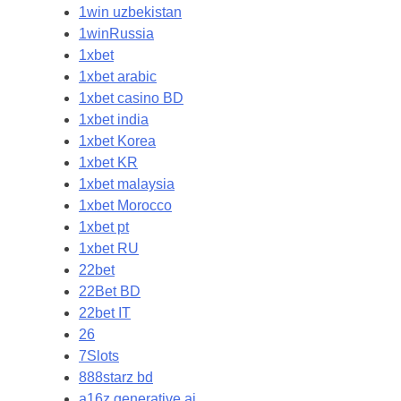
1win uzbekistan
1winRussia
1xbet
1xbet arabic
1xbet casino BD
1xbet india
1xbet Korea
1xbet KR
1xbet malaysia
1xbet Morocco
1xbet pt
1xbet RU
22bet
22Bet BD
22bet IT
26
7Slots
888starz bd
a16z generative ai