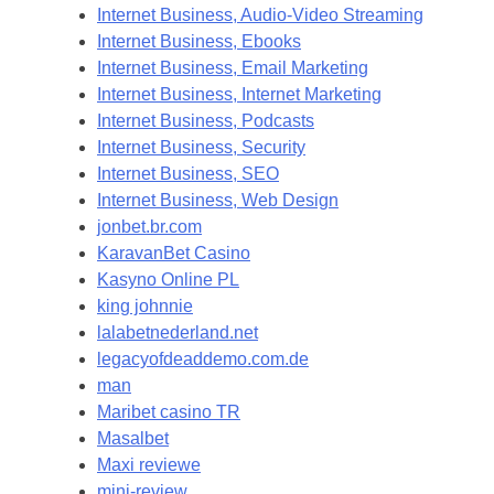
Internet Business, Audio-Video Streaming
Internet Business, Ebooks
Internet Business, Email Marketing
Internet Business, Internet Marketing
Internet Business, Podcasts
Internet Business, Security
Internet Business, SEO
Internet Business, Web Design
jonbet.br.com
KaravanBet Casino
Kasyno Online PL
king johnnie
lalabetnederland.net
legacyofdeaddemo.com.de
man
Maribet casino TR
Masalbet
Maxi reviewe
mini-review