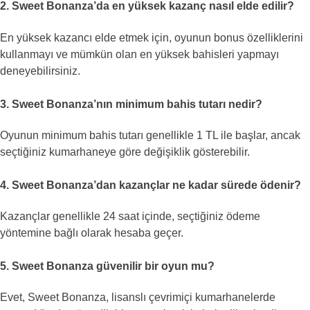
2. Sweet Bonanza’da en yüksek kazanç nasıl elde edilir?
En yüksek kazancı elde etmek için, oyunun bonus özelliklerini
kullanmayı ve mümkün olan en yüksek bahisleri yapmayı
deneyebilirsiniz.
3. Sweet Bonanza’nın minimum bahis tutarı nedir?
Oyunun minimum bahis tutarı genellikle 1 TL ile başlar, ancak
seçtiğiniz kumarhaneye göre değişiklik gösterebilir.
4. Sweet Bonanza’dan kazançlar ne kadar sürede ödenir?
Kazançlar genellikle 24 saat içinde, seçtiğiniz ödeme
yöntemine bağlı olarak hesaba geçer.
5. Sweet Bonanza güvenilir bir oyun mu?
Evet, Sweet Bonanza, lisanslı çevrimiçi kumarhanelerde