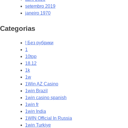
setembro 2019
janeiro 1970
Categorias
! Без рубрики
1
10top
18.12
1k
1w
1Win AZ Casino
1win Brazil
1win casino spanish
1win fr
1win India
1WIN Official In Russia
1win Turkiye